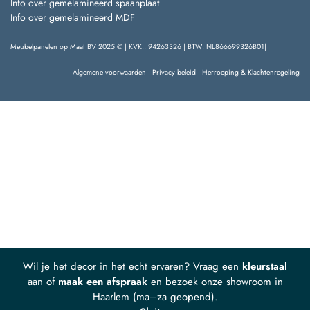
Info over gemelamineerd spaanplaat
Info over gemelamineerd MDF
Meubelpanelen op Maat BV 2025 © | KVK:: 94263326 | BTW: NL866699326B01|
Algemene voorwaarden
|
Privacy beleid
|
Herroeping & Klachtenregeling
Wil je het decor in het echt ervaren? Vraag een
kleurstaal
aan of
maak een afspraak
en bezoek onze showroom in
Haarlem (ma–za geopend).