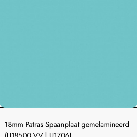
18mm Patras Spaanplaat gemelamineerd
(U18500 VV | U1706)