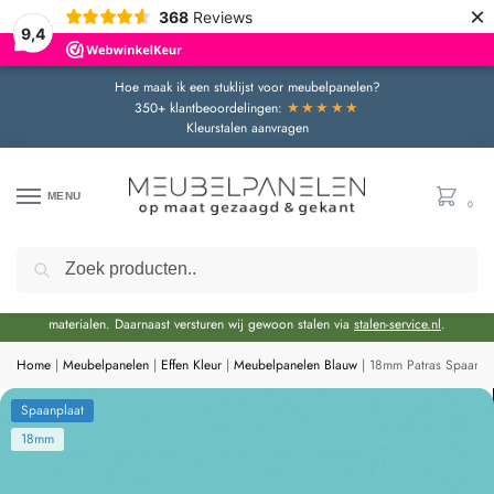
×
368
Reviews
9,4
Hoe maak ik een stuklijst voor meubelpanelen?
★★★★★
350+ klantbeoordelingen:
Kleurstalen aanvragen
MENU
0
Zoeken
Door de bouwvakperiode geldt momenteel een extra levertijd van circa 3 weken
bovenop de reguliere levertijd.
Onze showroom blijft gewoon geopend voor advies en het bekijken van
materialen. Daarnaast versturen wij gewoon stalen via
stalen-service.nl
.
Home
|
Meubelpanelen
|
Effen Kleur
|
Meubelpanelen Blauw
|
18mm Patras Spaanpl
Spaanplaat
18mm