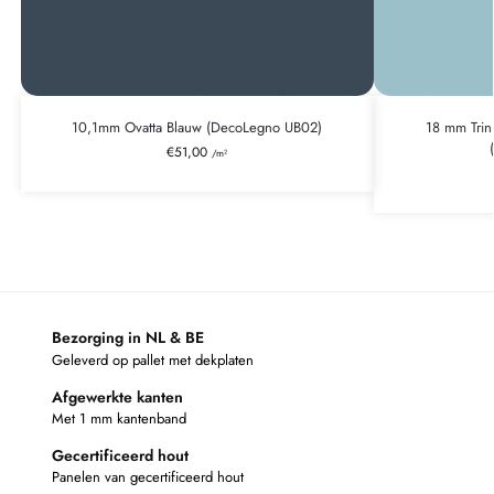
10,1mm Ovatta Blauw (DecoLegno UB02)
18 mm Trin
€
51,00
/m²
Bezorging in NL & BE
Geleverd op pallet met dekplaten
Afgewerkte kanten
Met 1 mm kantenband
Gecertificeerd hout
Panelen van gecertificeerd hout