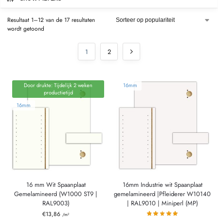
Resultaat 1–12 van de 17 resultaten
wordt getoond
1
2
Door drukte: Tijdelijk 2 weken
16mm
productietijd
16mm
16 mm Wit Spaanplaat
16mm Industrie wit Spaanplaat
Gemelamineerd (W1000 ST9 |
gemelamineerd |Pfleiderer W10140
RAL9003)
| RAL9010 | Miniperl (MP)
€
13,86
/m²