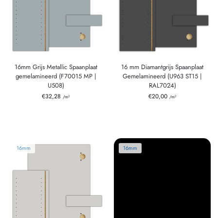
16mm Grijs Metallic Spaanplaat
16 mm Diamantgrijs Spaanplaat
gemelamineerd (F70015 MP |
Gemelamineerd (U963 ST15 |
U508)
RAL7024)
€
32,28
€
20,00
/m²
/m²
16mm
16mm