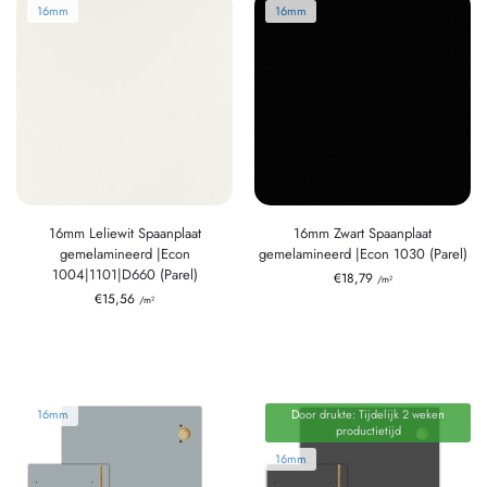
16mm
16mm
16mm Leliewit Spaanplaat
16mm Zwart Spaanplaat
gemelamineerd |Econ
gemelamineerd |Econ 1030 (Parel)
1004|1101|D660 (Parel)
€
18,79
/m²
€
15,56
/m²
16mm
Door drukte: Tijdelijk 2 weken
productietijd
16mm