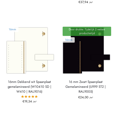
€
37,94
/m²
16mm
Door drukte: Tijdelijk 2 weken
productietijd
16mm
16mm Dekkend wit Spaanplaat
16 mm Zwart Spaanplaat
gemelamineerd (W10410 SD |
Gemelamineerd (U999 ST2 |
W410 | RAL9016)
RAL9005)
€
24,00
/m²
€
19,34
/m²