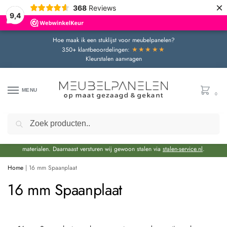
×
368
Reviews
9,4
Hoe maak ik een stuklijst voor meubelpanelen?
★★★★★
350+ klantbeoordelingen:
Kleurstalen aanvragen
MENU
0
Zoeken
Door de bouwvakperiode geldt momenteel een extra levertijd van circa 3 weken
bovenop de reguliere levertijd.
Onze showroom blijft gewoon geopend voor advies en het bekijken van
materialen. Daarnaast versturen wij gewoon stalen via
stalen-service.nl
.
Home
|
16 mm Spaanplaat
16 mm Spaanplaat