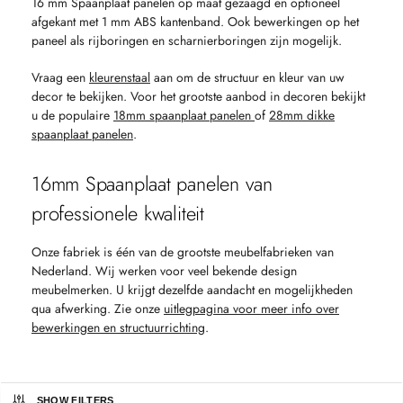
16 mm Spaanplaat panelen op maat gezaagd en optioneel
afgekant met 1 mm ABS kantenband. Ook bewerkingen op het
paneel als rijboringen en scharnierboringen zijn mogelijk.
Vraag een
kleurenstaal
aan om de structuur en kleur van uw
decor te bekijken. Voor het grootste aanbod in decoren bekijkt
u de populaire
18mm spaanplaat panelen
of
28mm dikke
spaanplaat panelen
.
16mm Spaanplaat panelen van
professionele kwaliteit
Onze fabriek is één van de grootste meubelfabrieken van
Nederland. Wij werken voor veel bekende design
meubelmerken. U krijgt dezelfde aandacht en mogelijkheden
qua afwerking. Zie onze
uitlegpagina voor meer info over
bewerkingen en structuurrichting
.
SHOW FILTERS