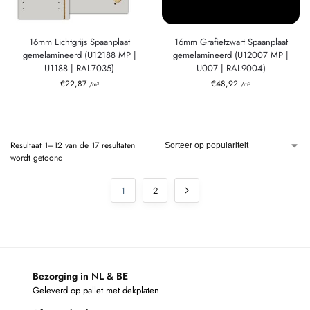
16mm Lichtgrijs Spaanplaat
16mm Grafietzwart Spaanplaat
gemelamineerd (U12188 MP |
gemelamineerd (U12007 MP |
U1188 | RAL7035)
U007 | RAL9004)
€
22,87
€
48,92
/m²
/m²
Resultaat 1–12 van de 17 resultaten
wordt getoond
1
2
Bezorging in NL & BE
Geleverd op pallet met dekplaten