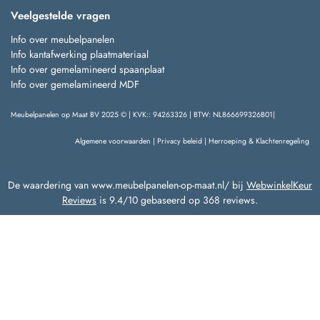
Veelgestelde vragen
Info over meubelpanelen
Info kantafwerking plaatmateriaal
Info over gemelamineerd spaanplaat
Info over gemelamineerd MDF
Meubelpanelen op Maat BV 2025 © | KVK:: 94263326 | BTW: NL866699326B01|
Algemene voorwaarden
|
Privacy beleid
|
Herroeping & Klachtenregeling
De waardering van www.meubelpanelen-op-maat.nl/ bij
WebwinkelKeur
Reviews
is 9.4/10 gebaseerd op 368 reviews.