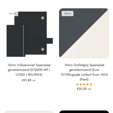
16mm
16mm
16mm Vulkaanzwart Spaanplaat
16mm Grafietgrijs Spaanplaat
gemelamineerd (U12000 MP |
gemelamineerd |Econ
U1200 | RAL9004)
1019|Rugzijde Leliewit Econ 1004
(Parel)
€
21,88
/m²
€
20,59
/m²