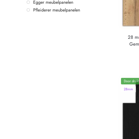
Egger meubelpanelen
Pfleiderer meubelpanelen
28 mm
Geme
Door drukt
28mm