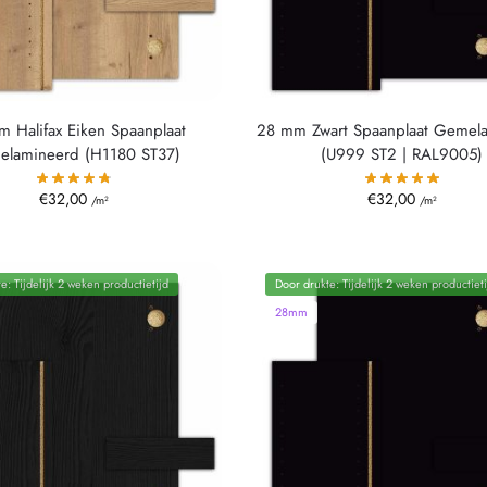
 Halifax Eiken Spaanplaat
28 mm Zwart Spaanplaat Gemel
lamineerd (H1180 ST37)
(U999 ST2 | RAL9005)
€
32,00
€
32,00
/m²
/m²
e: Tijdelijk 2 weken productietijd
Door drukte: Tijdelijk 2 weken productieti
28mm