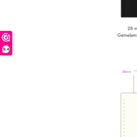
28 m
Gemelami
9,4
28mm