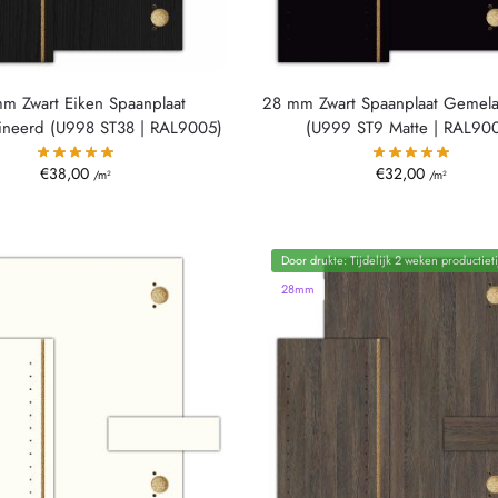
m Zwart Eiken Spaanplaat
28 mm Zwart Spaanplaat Gemel
neerd (U998 ST38 | RAL9005)
(U999 ST9 Matte | RAL90
€
38,00
€
32,00
/m²
/m²
Door drukte: Tijdelijk 2 weken productieti
28mm