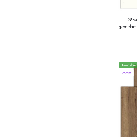
28mm
gemelam
Door drukt
28mm