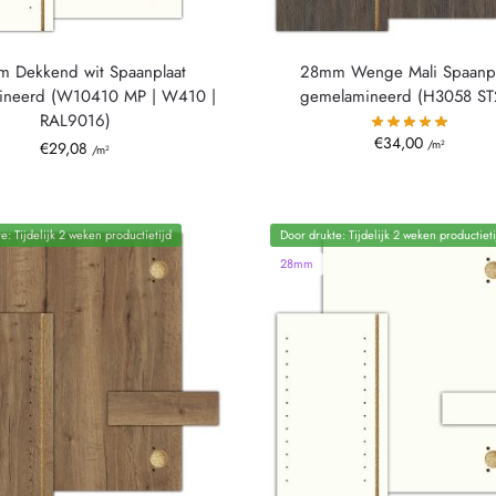
 Dekkend wit Spaanplaat
28mm Wenge Mali Spaanpl
ineerd (W10410 MP | W410 |
gemelamineerd (H3058 ST
RAL9016)
€
34,00
/m²
€
29,08
/m²
e: Tijdelijk 2 weken productietijd
Door drukte: Tijdelijk 2 weken productieti
28mm