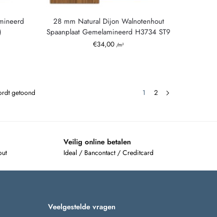
mineerd
28 mm Natural Dijon Walnotenhout
)
Spaanplaat Gemelamineerd H3734 ST9
€
34,00
/m²
wordt getoond
1
2
Veilig online betalen
out
Ideal / Bancontact / Creditcard
Veelgestelde vragen