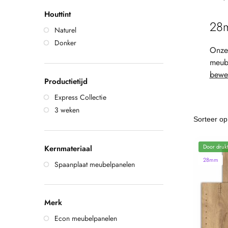
Houttint
28m
Naturel
Donker
Onze 
meube
bewer
Productietijd
Express Collectie
3 weken
Door drukt
Kernmateriaal
28mm
Spaanplaat meubelpanelen
Merk
Econ meubelpanelen