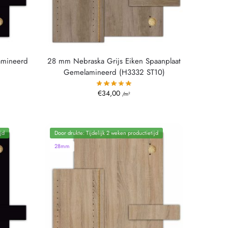
amineerd
28 mm Nebraska Grijs Eiken Spaanplaat
Gemelamineerd (H3332 ST10)
€
34,00
/m²
jd
Door drukte: Tijdelijk 2 weken productietijd
28mm