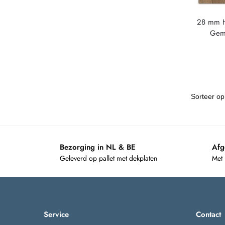
28 mm Ha
Gem
Bezorging in NL & BE
Afg
Geleverd op pallet met dekplaten
Met
Service
Contact