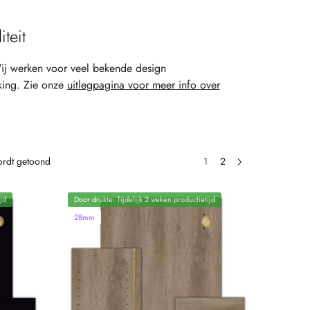
teit
ij werken voor veel bekende design
king. Zie onze
uitlegpagina voor meer info over
wordt getoond
1
2
jd
Door drukte: Tijdelijk 2 weken productietijd
28mm