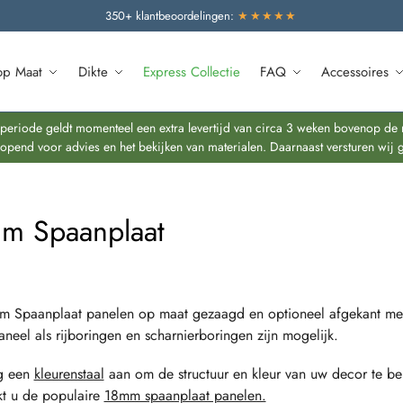
350+ klantbeoordelingen:
★★★★★
op Maat
Dikte
Express Collectie
FAQ
Accessoires
riode geldt momenteel een extra levertijd van circa 3 weken bovenop de re
end voor advies en het bekijken van materialen. Daarnaast versturen wij 
m Spaanplaat
m Spaanplaat panelen op maat gezaagd en optioneel afgekant m
aneel als rijboringen en scharnierboringen zijn mogelijk.
g een
kleurenstaal
aan om de structuur en kleur van uw decor te be
kt u de populaire
18mm spaanplaat panelen.