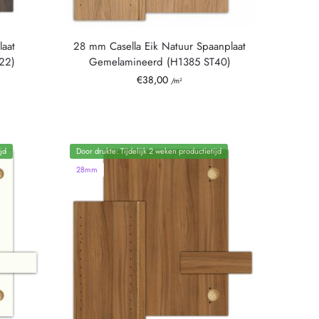
aat
28 mm Casella Eik Natuur Spaanplaat
22)
Gemelamineerd (H1385 ST40)
€
38,00
/m²
jd
Door drukte: Tijdelijk 2 weken productietijd
28mm