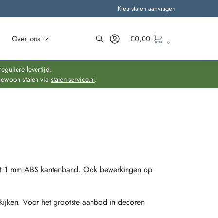
Kleurstalen aanvragen
Over ons
€
0,00
0
Zoeken
guliere levertijd.
gewoon stalen via
stalen-service.nl
.
et 1 mm ABS kantenband. Ook bewerkingen op
kijken. Voor het grootste aanbod in decoren