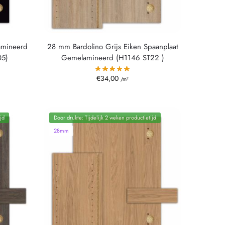
amineerd
28 mm Bardolino Grijs Eiken Spaanplaat
05)
Gemelamineerd (H1146 ST22 )
€
34,00
/m²
jd
Door drukte: Tijdelijk 2 weken productietijd
28mm