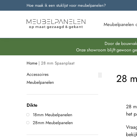
Hoe maak ik een stuklijst voor meubelpanelen?
Onze nieuwste producten
Meubelpanelen 
Door de bouwvakpe
Onze showroom blijft gewoon geop
Home
|
28 mm Spaanplaat
Accessoires
28 m
Meubelpanelen
Dikte
28 m
het p
18mm Meubelpanelen
28mm Meubelpanelen
Vraa
bekij