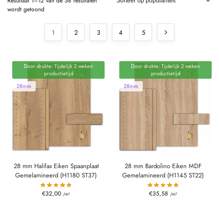
Resultaat 1–12 van de 58 resultaten
wordt getoond
1
2
3
4
5
Door drukte: Tijdelijk 2 weken
Door drukte: Tijdelijk 2 weken
productietijd
productietijd
28mm
28mm
28 mm Halifax Eiken Spaanplaat
28 mm Bardolino Eiken MDF
Gemelamineerd (H1180 ST37)
Gemelamineerd (H1145 ST22)
€
32,00
€
35,58
/m²
/m²