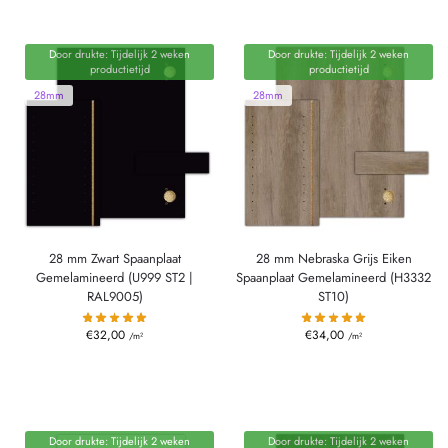
Door drukte: Tijdelijk 2 weken
Door drukte: Tijdelijk 2 weken
productietijd
productietijd
28mm
28mm
28 mm Zwart Spaanplaat
28 mm Nebraska Grijs Eiken
Gemelamineerd (U999 ST2 |
Spaanplaat Gemelamineerd (H3332
RAL9005)
ST10)
€
32,00
€
34,00
/m²
/m²
Door drukte: Tijdelijk 2 weken
Door drukte: Tijdelijk 2 weken