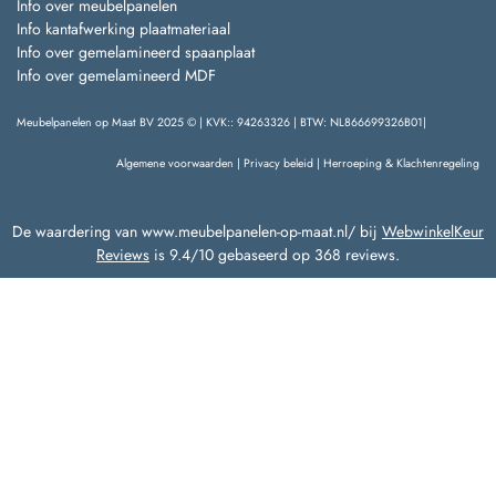
Info over meubelpanelen
Info kantafwerking plaatmateriaal
Info over gemelamineerd spaanplaat
Info over gemelamineerd MDF
Meubelpanelen op Maat BV 2025 © | KVK:: 94263326 | BTW: NL866699326B01|
Algemene voorwaarden
|
Privacy beleid
|
Herroeping & Klachtenregeling
De waardering van www.meubelpanelen-op-maat.nl/ bij
WebwinkelKeur
Reviews
is 9.4/10 gebaseerd op 368 reviews.