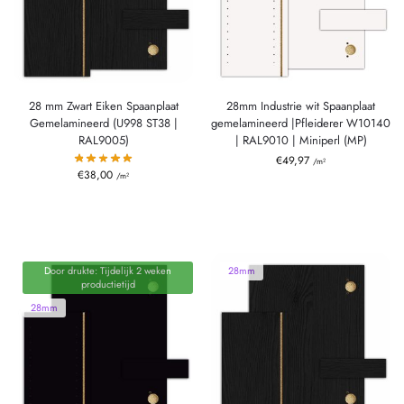
28 mm Zwart Eiken Spaanplaat
28mm Industrie wit Spaanplaat
Gemelamineerd (U998 ST38 |
gemelamineerd |Pfleiderer W10140
RAL9005)
| RAL9010 | Miniperl (MP)
€
49,97
/m²
€
38,00
/m²
Door drukte: Tijdelijk 2 weken
28mm
productietijd
28mm