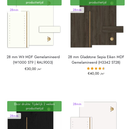
productietijd
productietijd
28mm
28mm
28 mm Wit MDF Gemelamineerd
28 mm Gladstone Sepia Eiken MDF
(W1000 ST9 | RAL9003)
Gemelamineerd (H3342 ST28)
€
30,00
/m²
€
40,00
/m²
Door drukte: Tijdelijk 2 weken
28mm
productietijd
28mm