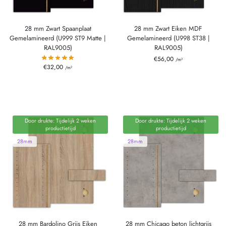
28 mm Zwart Spaanplaat
28 mm Zwart Eiken MDF
Gemelamineerd (U999 ST9 Matte |
Gemelamineerd (U998 ST38 |
RAL9005)
RAL9005)
€
56,00
/m²
€
32,00
/m²
Door drukte: Tijdelijk 2 weken
Door drukte: Tijdelijk 2 weken
productietijd
productietijd
28mm
28mm
28 mm Bardolino Grijs Eiken
28 mm Chicago beton lichtgrijs