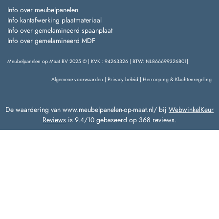
Info over meubelpanelen
Info kantafwerking plaatmateriaal
Info over gemelamineerd spaanplaat
Info over gemelamineerd MDF
Meubelpanelen op Maat BV 2025 © | KVK:: 94263326 | BTW: NL866699326B01|
Algemene voorwaarden
|
Privacy beleid
|
Herroeping & Klachtenregeling
De waardering van www.meubelpanelen-op-maat.nl/ bij
WebwinkelKeur
Reviews
is 9.4/10 gebaseerd op 368 reviews.