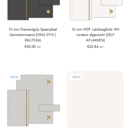
16 mm Diamantgrijs Spaanplaat
16 mm MDF Lakdraagfolie Wit
Gemelamineerd (U963 ST15 |
rondom afgewerkt (ZELF
RAL7024)
AFLAKKEN)
€
20,00
€
22,84
/m²
/m²
16mm
16mm