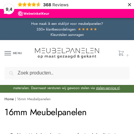
×
368
Reviews
9,4
Hoe maak ik een stuklijst voor meubelpanelen?
★★★★★
350+ klantbeoordelingen:
Kleurstalen aanvragen
MENU
0
Zoeken
Door de bouwvakperiode geldt momenteel een extra levertijd van circa 3 weken
bovenop de reguliere levertijd.
Onze showroom blijft gewoon geopend voor advies en het bekijken van
materialen. Daarnaast versturen wij gewoon stalen via
stalen-service.nl
.
Home
|
16mm Meubelpanelen
16mm Meubelpanelen