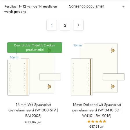
Resultaat 1–12 van de 14 resultaten
wordt getoond
1
2
Door drukte: Tijdelijk 2 weken
16mm
productietijd
16mm
16 mm Wit Spaanplaat
16mm Dekkend wit Spaanplaat
Gemelamineerd (W1000 ST9 |
gemelamineerd (W10410 SD |
RAL9003)
W410 | RAL9016)
€
13,86
/m²
€
17,51
/m²