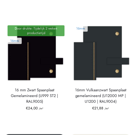
Door drukte: Tijdelijk 2 weken
16mm
productietijd
16mm
16 mm Zwart Spaanplaat
16mm Vulkaanzwart Spaanplaat
Gemelamineerd (U999 ST2 |
gemelamineerd (U12000 MP |
RAL9005)
U1200 | RAL9004)
€
24,00
€
21,88
/m²
/m²