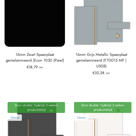
16mm Zwart Spaanplaat
16mm Grijs Metallic Spaanplaat
gemelamineerd |Econ 1030 (Parel)
gemelamineerd (F70015 MP |
U508)
€
18,79
/m²
€
32,28
/m²
Door drukte: Tijdelijk 2 weken
Door drukte: Tijdelijk 2 weken
productietijd
productietijd
16mm
16mm