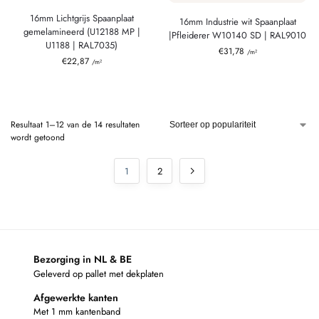
16mm Lichtgrijs Spaanplaat
16mm Industrie wit Spaanplaat
gemelamineerd (U12188 MP |
|Pfleiderer W10140 SD | RAL9010
U1188 | RAL7035)
€
31,78
/m²
€
22,87
/m²
Resultaat 1–12 van de 14 resultaten
wordt getoond
1
2
Bezorging in NL & BE
Geleverd op pallet met dekplaten
Afgewerkte kanten
Met 1 mm kantenband