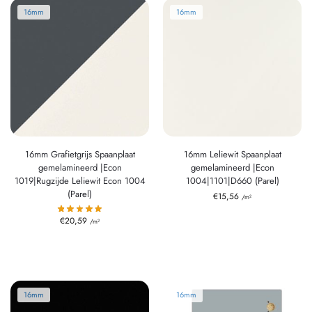
16mm
16mm
16mm Grafietgrijs Spaanplaat
16mm Leliewit Spaanplaat
gemelamineerd |Econ
gemelamineerd |Econ
1019|Rugzijde Leliewit Econ 1004
1004|1101|D660 (Parel)
(Parel)
€
15,56
/m²
€
20,59
/m²
16mm
16mm