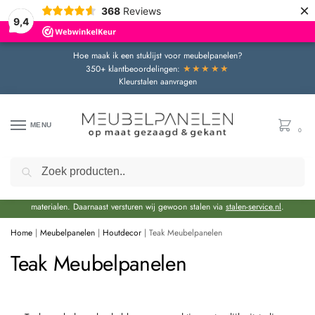
×
368
Reviews
9,4
Hoe maak ik een stuklijst voor meubelpanelen?
★★★★★
350+ klantbeoordelingen:
Kleurstalen aanvragen
MENU
0
Zoeken
Door de bouwvakperiode geldt momenteel een extra levertijd van circa 3 weken
bovenop de reguliere levertijd.
Onze showroom blijft gewoon geopend voor advies en het bekijken van
materialen. Daarnaast versturen wij gewoon stalen via
stalen-service.nl
.
Home
|
Meubelpanelen
|
Houtdecor
|
Teak Meubelpanelen
Teak Meubelpanelen