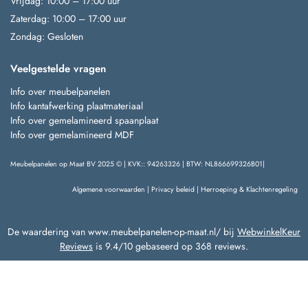
Vrijdag: 10:00 – 17:00 uur
Zaterdag: 10:00 – 17:00 uur
Zondag: Gesloten
Veelgestelde vragen
Info over meubelpanelen
Info kantafwerking plaatmateriaal
Info over gemelamineerd spaanplaat
Info over gemelamineerd MDF
Meubelpanelen op Maat BV 2025 © | KVK:: 94263326 | BTW: NL866699326B01|
Algemene voorwaarden
|
Privacy beleid
|
Herroeping & Klachtenregeling
De waardering van www.meubelpanelen-op-maat.nl/ bij
WebwinkelKeur
Reviews
is 9.4/10 gebaseerd op 368 reviews.