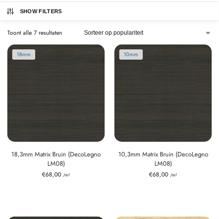
SHOW FILTERS
Toont alle 7 resultaten
18mm
10mm
18,3mm Matrix Bruin (DecoLegno
10,3mm Matrix Bruin (DecoLegno
LM08)
LM08)
€
68,00
€
68,00
/m²
/m²