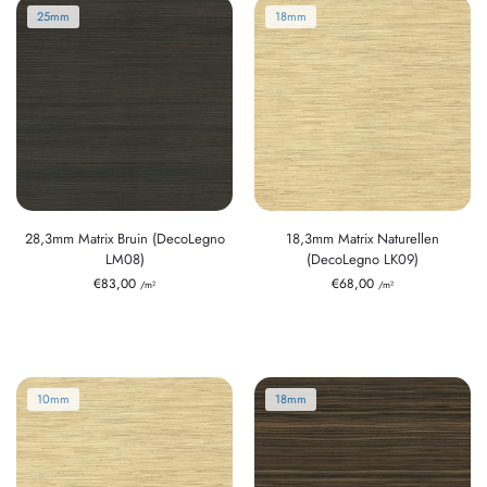
25mm
18mm
28,3mm Matrix Bruin (DecoLegno
18,3mm Matrix Naturellen
LM08)
(DecoLegno LK09)
€
83,00
€
68,00
/m²
/m²
10mm
18mm