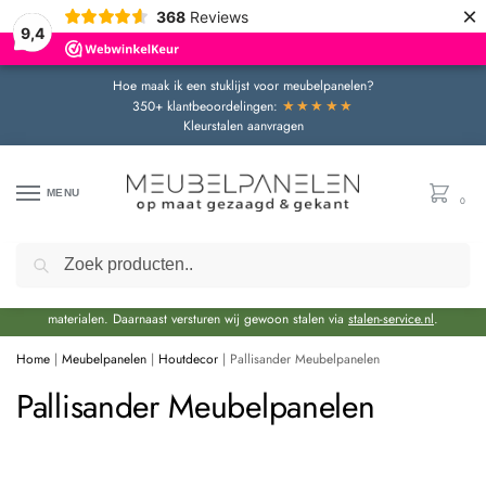
×
368
Reviews
9,4
Hoe maak ik een stuklijst voor meubelpanelen?
★★★★★
350+ klantbeoordelingen:
Kleurstalen aanvragen
MENU
0
Zoeken
Door de bouwvakperiode geldt momenteel een extra levertijd van circa 3 weken
bovenop de reguliere levertijd.
Onze showroom blijft gewoon geopend voor advies en het bekijken van
materialen. Daarnaast versturen wij gewoon stalen via
stalen-service.nl
.
Home
|
Meubelpanelen
|
Houtdecor
|
Pallisander Meubelpanelen
Pallisander Meubelpanelen