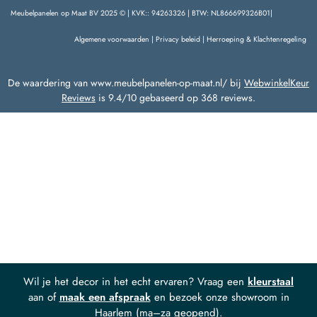
Meubelpanelen op Maat BV 2025 © | KVK:: 94263326 | BTW: NL866699326B01|
Algemene voorwaarden
|
Privacy beleid
|
Herroeping & Klachtenregeling
De waardering van www.meubelpanelen-op-maat.nl/ bij
WebwinkelKeur
Reviews
is 9.4/10 gebaseerd op 368 reviews.
Wil je het decor in het echt ervaren? Vraag een
kleurstaal
aan of
maak een afspraak
en bezoek onze showroom in
Haarlem (ma–za geopend).