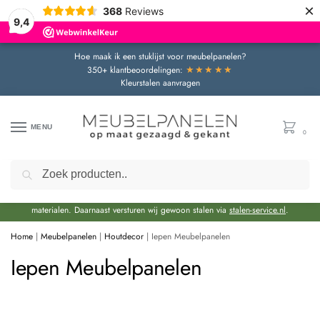
×
368
Reviews
9,4
Hoe maak ik een stuklijst voor meubelpanelen?
★★★★★
350+ klantbeoordelingen:
Kleurstalen aanvragen
MENU
0
Zoeken
Door de bouwvakperiode geldt momenteel een extra levertijd van circa 3 weken
bovenop de reguliere levertijd.
Onze showroom blijft gewoon geopend voor advies en het bekijken van
materialen. Daarnaast versturen wij gewoon stalen via
stalen-service.nl
.
Home
|
Meubelpanelen
|
Houtdecor
|
Iepen Meubelpanelen
Iepen Meubelpanelen