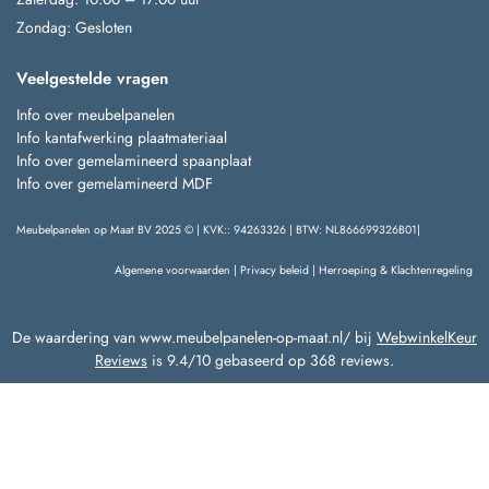
Zondag: Gesloten
Veelgestelde vragen
Info over meubelpanelen
Info kantafwerking plaatmateriaal
Info over gemelamineerd spaanplaat
Info over gemelamineerd MDF
Meubelpanelen op Maat BV 2025 © | KVK:: 94263326 | BTW: NL866699326B01|
Algemene voorwaarden
|
Privacy beleid
|
Herroeping & Klachtenregeling
De waardering van www.meubelpanelen-op-maat.nl/ bij
WebwinkelKeur
Reviews
is 9.4/10 gebaseerd op 368 reviews.