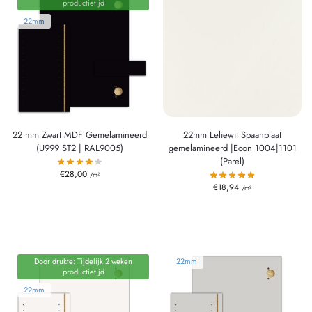
productietijd
22mm
22 mm Zwart MDF Gemelamineerd
22mm Leliewit Spaanplaat
(U999 ST2 | RAL9005)
gemelamineerd |Econ 1004|1101
(Parel)
€
28,00
/m²
€
18,94
/m²
Door drukte: Tijdelijk 2 weken
22mm
productietijd
22mm