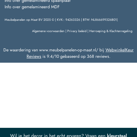
Info over gemelamineerd spaanplaat
Info over gemelamineerd MDF
Meubelpanelen op Maat BV 2025 © | KVK:: 94263326 | BTW: NL866699326B01|
Algemene voorwaarden
|
Privacy beleid
|
Herroeping & Klachtenregeling
De waardering van www.meubelpanelen-op-maat.nl/ bij
WebwinkelKeur
Reviews
is 9.4/10 gebaseerd op 368 reviews.
Wil je het decor in het echt ervaren? Vraag een
kleurstaal