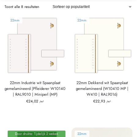
Toont alle 8 resultaten
22mm
22mm
22mm Industrie wit Spaanplaat
22mm Dekkend wit Spaanplaat
gemelamineerd |Pfleiderer W10140
gemelamineerd (W10410 MP |
| RAL9010 | Miniperl (MP)
W410 | RAL9016)
€
24,02
€
22,93
/m²
/m²
Door drukte: Tijdelijk 2 weken
22mm