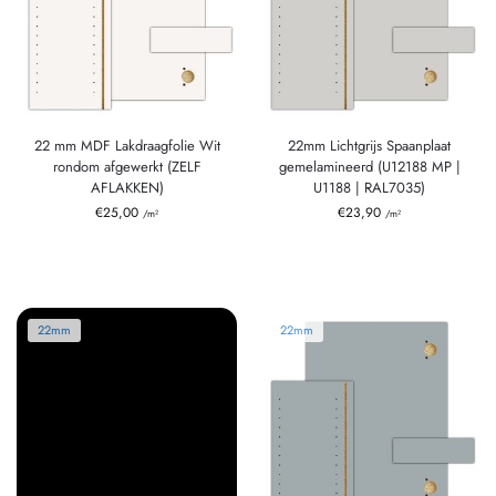
22 mm MDF Lakdraagfolie Wit
22mm Lichtgrijs Spaanplaat
rondom afgewerkt (ZELF
gemelamineerd (U12188 MP |
AFLAKKEN)
U1188 | RAL7035)
€
25,00
€
23,90
/m²
/m²
22mm
22mm