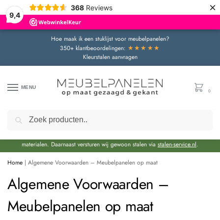
×
368
Reviews
9,4
Hoe maak ik een stuklijst voor meubelpanelen?
★★★★★
350+ klantbeoordelingen:
Kleurstalen aanvragen
MENU
0
Zoeken
Door de bouwvakperiode geldt momenteel een extra levertijd van circa 3 weken
bovenop de reguliere levertijd.
Onze showroom blijft gewoon geopend voor advies en het bekijken van
materialen. Daarnaast versturen wij gewoon stalen via
stalen-service.nl
.
Home
|
Algemene Voorwaarden – Meubelpanelen op maat
Algemene Voorwaarden –
Meubelpanelen op maat