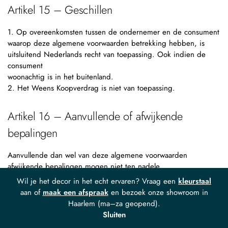
Artikel 15 – Geschillen
1. Op overeenkomsten tussen de ondernemer en de consument
waarop deze algemene voorwaarden betrekking hebben, is
uitsluitend Nederlands recht van toepassing. Ook indien de
consument
woonachtig is in het buitenland.
2. Het Weens Koopverdrag is niet van toepassing.
Artikel 16 – Aanvullende of afwijkende
bepalingen
Aanvullende dan wel van deze algemene voorwaarden
afwijkende bepalingen mogen niet ten nadele
van de consument zijn en dienen schriftelijk te worden
Wil je het decor in het echt ervaren? Vraag een
kleurstaal
vastgelegd dan wel op zodanige wijze dat deze
aan of
maak een afspraak
en bezoek onze showroom in
door de consument op een toegankelijke manier kunnen
Haarlem (ma–za geopend).
worden opgeslagen op een duurzame gegevensdrager.
Sluiten