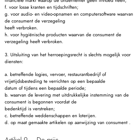
financiële markt waarop de ondernemer geen invloed heeft;
f. voor losse kranten en tijdschriften;
g. voor audio- en video-opnamen en computersoftware waarvan
de consument de verzegeling
heeft verbroken.
h. voor hygiënische producten waarvan de consument de
verzegeling heeft verbroken.
3. Uitsluiting van het herroepingsrecht is slechts mogelijk voor
diensten:
a. betreffende logies, vervoer, restaurantbedrijf of
vrijetijdsbesteding te verrichten op een bepaalde
datum of tijdens een bepaalde periode;
b. waarvan de levering met uitdrukkelijke instemming van de
consument is begonnen voordat de
bedenktijd is verstreken;
c. betreffende weddenschappen en loterijen.
d. op maat gemaakte artikelen op aanwijzing van consument .
Artikel 9 – De prijs