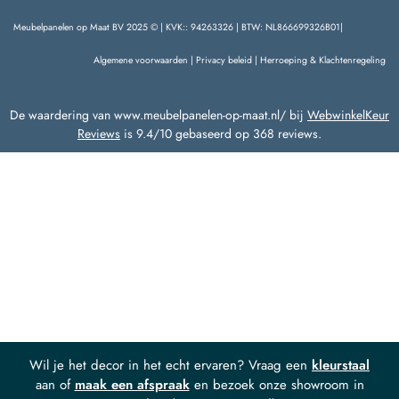
Meubelpanelen op Maat BV 2025 © | KVK:: 94263326 | BTW: NL866699326B01|
Algemene voorwaarden
|
Privacy beleid
|
Herroeping & Klachtenregeling
De waardering van www.meubelpanelen-op-maat.nl/ bij
WebwinkelKeur
Reviews
is 9.4/10 gebaseerd op 368 reviews.
Wil je het decor in het echt ervaren? Vraag een
kleurstaal
aan of
maak een afspraak
en bezoek onze showroom in