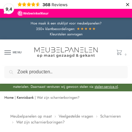
×
368
Reviews
9,4
Hoe maak ik een stuklijst voor meubelpanelen?
★★★★★
350+ klantbeoordelingen:
Kleurstalen aanvragen
MENU
0
Zoeken
Door de bouwvakperiode geldt momenteel een extra levertijd van circa 3 weken
bovenop de reguliere levertijd.
Onze showroom blijft gewoon geopend voor advies en het bekijken van
materialen. Daarnaast versturen wij gewoon stalen via
stalen-service.nl
.
Home
|
Kennisbank
|
Wat zijn scharnierboringen?
Meubelpanelen op maat
›
Veelgestelde vragen
›
Scharnieren
›
Wat zijn scharnierboringen?