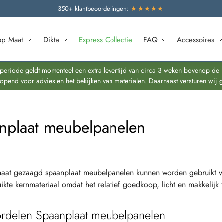
350+ klantbeoordelingen:
★★★★★
op Maat
Dikte
Express Collectie
FAQ
Accessoires
riode geldt momenteel een extra levertijd van circa 3 weken bovenop de re
end voor advies en het bekijken van materialen. Daarnaast versturen wij 
nplaat meubelpanelen
at gezaagd spaanplaat meubelpanelen kunnen worden gebruikt voor
ikte kernmateriaal omdat het relatief goedkoop, licht en makkelijk 
rdelen Spaanplaat meubelpanelen