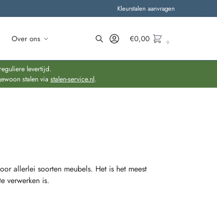
Kleurstalen aanvragen
Over ons
€
0,00
0
Zoeken
guliere levertijd.
gewoon stalen via
stalen-service.nl
.
 allerlei soorten meubels. Het is het meest
te verwerken is.