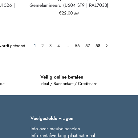
U1026 |
Gemelamineerd (U604 ST9 | RAL7033)
€
22,00
/m²
 wordt getoond
1
2
3
4
…
56
57
58
Veilig online betalen
out
Ideal / Bancontact / Creditcard
Veelgestelde vragen
Info over meubelpanelen
Info kantafwerking plaatmateriaal