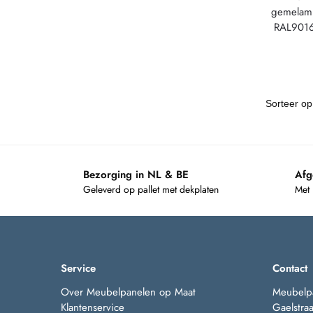
gemelam
RAL9016
Bezorging in NL & BE
Afg
Geleverd op pallet met dekplaten
Met
Service
Contact
Over Meubelpanelen op Maat
Meubelp
Klantenservice
Gaelstraa