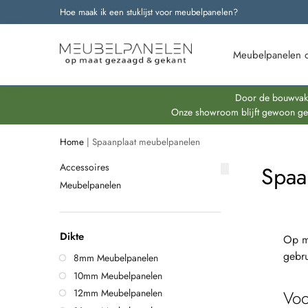
Hoe maak ik een stuklijst voor meubelpanelen?
Onze nieuwste producten
Meubelpanelen 
Door de bouwvakpe
Onze showroom blijft gewoon geop
Home
|
Spaanplaat meubelpanelen
Accessoires
Spaa
Meubelpanelen
Dikte
Op ma
gebru
8mm Meubelpanelen
10mm Meubelpanelen
Voo
12mm Meubelpanelen