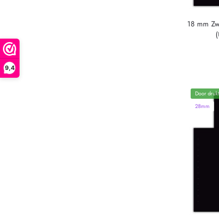
18 mm Zw
9,4
Door drukt
28mm