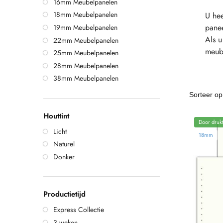
16mm Meubelpanelen
18mm Meubelpanelen
U hee
pane
19mm Meubelpanelen
Als u
22mm Meubelpanelen
meub
25mm Meubelpanelen
28mm Meubelpanelen
38mm Meubelpanelen
Houttint
Door drukt
Licht
18mm
Naturel
Donker
Productietijd
Express Collectie
3 weken