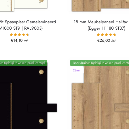
it Spaanplaat Gemelamineerd
18 mm Meubelpaneel Halifax 
W1000 ST9 | RAL9003)
(Egger H1180 ST37)
€
14,10
€
26,00
/m²
/m²
e: Tijdelijk 2 weken productietijd
Door drukte: Tijdelijk 2 weken productieti
28mm