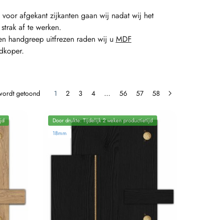
 voor afgekant zijkanten gaan wij nadat wij het
rak af te werken.
een handgreep uitfrezen raden wij u
MDF
dkoper.
 wordt getoond
1
2
3
4
…
56
57
58
jd
Door drukte: Tijdelijk 2 weken productietijd
18mm