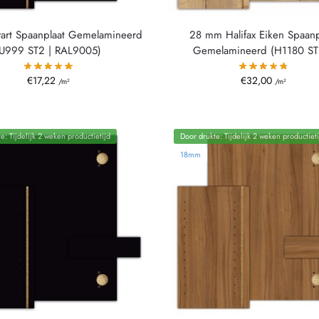
art Spaanplaat Gemelamineerd
28 mm Halifax Eiken Spaanp
(U999 ST2 | RAL9005)
Gemelamineerd (H1180 ST
€
17,22
€
32,00
/m²
/m²
e: Tijdelijk 2 weken productietijd
Door drukte: Tijdelijk 2 weken productieti
18mm