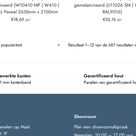
ineerd (W10410 MP | W410 |
gemelamineerd (U11026 SM | 
) Paneel 2655mm x 2100mm
RAL9016)
€
18,69
€
35,15
/m²
/m²
Resultaat 1–12 van de 687 resultaten
ewerkte kanten
Gecertificeerd hout
 1 mm kantenband
Panelen van gecertificeerd h
Showroom
anelen op Maat
Plan een showroomafspraak
t 1F
Maandag: 10:00 – 17:00 uur