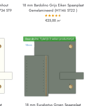
nhout
18 mm Bardolino Grijs Eiken Spaanplaat
734 ST9
Gemelamineerd (H1146 ST22 )
€
25,00
/m²
Door drukte: Tijdelijk 2 weken productietijd
18mm
at
18 mm Eucalyptus Groen Spaanplaat