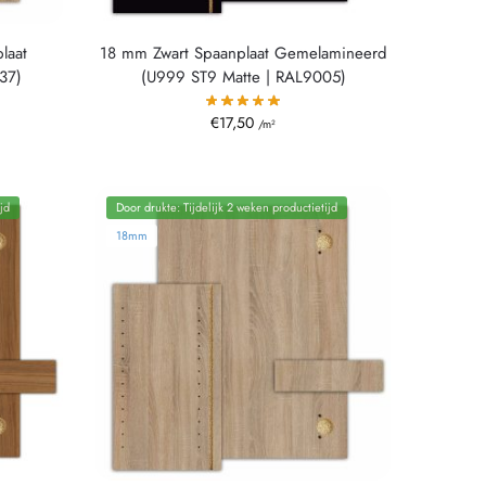
laat
18 mm Zwart Spaanplaat Gemelamineerd
37)
(U999 ST9 Matte | RAL9005)
€
17,50
/m²
jd
Door drukte: Tijdelijk 2 weken productietijd
18mm