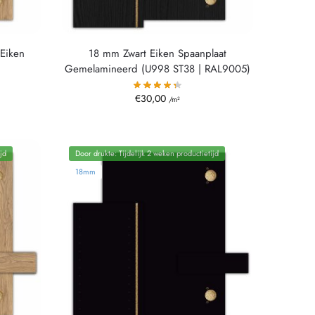
Eiken
18 mm Zwart Eiken Spaanplaat
Gemelamineerd (U998 ST38 | RAL9005)
€
30,00
/m²
jd
Door drukte: Tijdelijk 2 weken productietijd
18mm