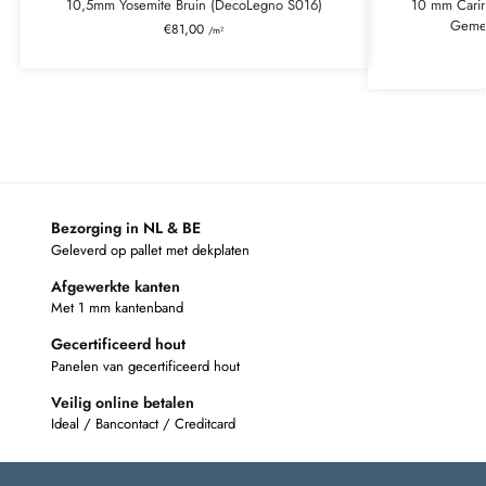
10,5mm Yosemite Bruin (DecoLegno S016)
10 mm Carin
Gemel
€
81,00
/m²
Bezorging in NL & BE
Geleverd op pallet met dekplaten
Afgewerkte kanten
Met 1 mm kantenband
Gecertificeerd hout
Panelen van gecertificeerd hout
Veilig online betalen
Ideal / Bancontact / Creditcard