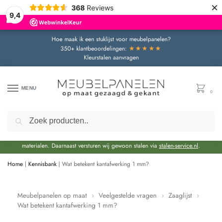
×
368
Reviews
9,4
Hoe maak ik een stuklijst voor meubelpanelen?
★★★★★
350+ klantbeoordelingen:
Kleurstalen aanvragen
MENU
0
Zoeken
Door de bouwvakperiode geldt momenteel een extra levertijd van circa 3 weken
bovenop de reguliere levertijd.
Onze showroom blijft gewoon geopend voor advies en het bekijken van
materialen. Daarnaast versturen wij gewoon stalen via
stalen-service.nl
.
Home
|
Kennisbank
|
Wat betekent kantafwerking 1 mm?
Meubelpanelen op maat
›
Veelgestelde vragen
›
Zaaglijst
›
Wat betekent kantafwerking 1 mm?