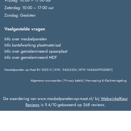
Vrijdag: 10:00 – 17:00 uur
Zaterdag: 10:00 – 17:00 uur
Zondag: Gesloten
Veelgestelde vragen
Info over meubelpanelen
Info kantafwerking plaatmateriaal
Info over gemelamineerd spaanplaat
Info over gemelamineerd MDF
Meubelpanelen op Maat BV 2025 © | KVK:: 94263326 | BTW: NL866699326B01|
Algemene voorwaarden
|
Privacy beleid
|
Herroeping & Klachtenregeling
De waardering van www.meubelpanelen-op-maat.nl/ bij
WebwinkelKeur
Reviews
is 9.4/10 gebaseerd op 368 reviews.