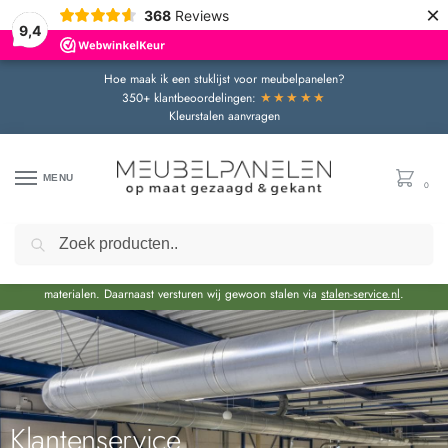
×
368
Reviews
9,4
Hoe maak ik een stuklijst voor meubelpanelen?
★★★★★
350+ klantbeoordelingen:
Kleurstalen aanvragen
MENU
0
Zoeken
Door de bouwvakperiode geldt momenteel een extra levertijd van circa 3 weken
bovenop de reguliere levertijd.
Onze showroom blijft gewoon geopend voor advies en het bekijken van
materialen. Daarnaast versturen wij gewoon stalen via
stalen-service.nl
.
Klantenservice