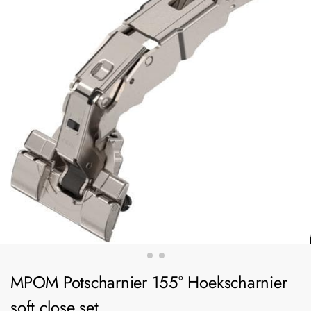
MPOM Potscharnier 155° Hoekscharnier
soft close set