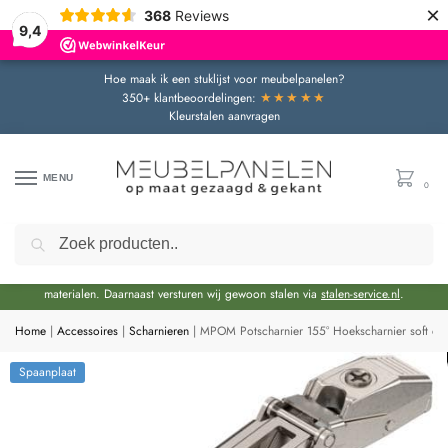
×
368
Reviews
9,4
Hoe maak ik een stuklijst voor meubelpanelen?
★★★★★
350+ klantbeoordelingen:
Kleurstalen aanvragen
MENU
0
Zoeken
Door de bouwvakperiode geldt momenteel een extra levertijd van circa 3 weken
bovenop de reguliere levertijd.
Onze showroom blijft gewoon geopend voor advies en het bekijken van
materialen. Daarnaast versturen wij gewoon stalen via
stalen-service.nl
.
Home
|
Accessoires
|
Scharnieren
|
MPOM Potscharnier 155° Hoekscharnier soft clo
Spaanplaat