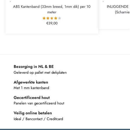
,
,
ABS Kantenband (33mm breed, 1mm dik) per 10
INLIGGENDE MP
meter
(Scharni
€
39,00
Bezorging in NL & BE
Geleverd op pallet met dekplaten
Afgewerkte kanten
Met 1 mm kantenband
Gecertificeerd hout
Panelen van gecertificeerd hout
Veilig online betalen
Ideal / Bancontact / Creditcard