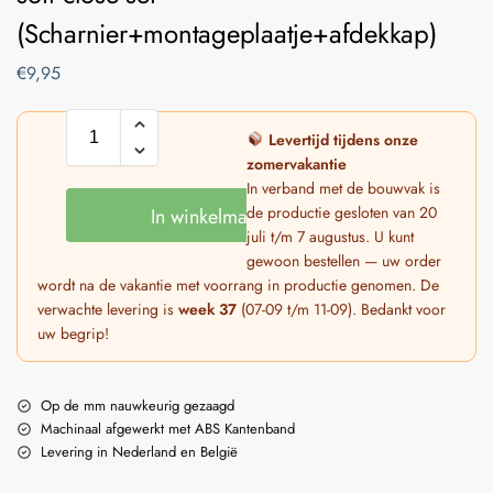
(Scharnier+montageplaatje+afdekkap)
€
9,95
Levertijd tijdens onze
zomervakantie
In verband met de bouwvak is
de productie gesloten van 20
In winkelmand
juli t/m 7 augustus. U kunt
gewoon bestellen — uw order
wordt na de vakantie met voorrang in productie genomen. De
verwachte levering is
week 37
(07-09 t/m 11-09). Bedankt voor
uw begrip!
Op de mm nauwkeurig gezaagd
Machinaal afgewerkt met ABS Kantenband
Levering in Nederland en België