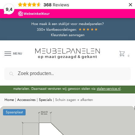
×
368
Reviews
9,4
Hoe maak ik een stuklijst voor meubelpanelen?
★★★★★
350+ klantbeoordelingen:
Kleurstalen aanvragen
MENU
0
Zoeken
Door de bouwvakperiode geldt momenteel een extra levertijd van circa 3 weken
bovenop de reguliere levertijd.
Onze showroom blijft gewoon geopend voor advies en het bekijken van
materialen. Daarnaast versturen wij gewoon stalen via
stalen-service.nl
.
Home
|
Accessoires
|
Specials
|
Schuin zagen + afkanten
Spaanplaat