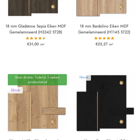
18 mm Gladstone Sepia Eiken MDF
18 mm Bardolino Eiken MDF
Gemelamineerd (H3342 ST28)
Gemelamineerd (H1145 ST22)
€
31,00
€
25,27
/m²
/m²
Door drukte: Tijdelijk 2 weken
18mm
productietijd
28mm