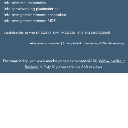
Info over meubelpanelen
Info kantafwerking plaatmateriaal
Info over gemelamineerd spaanplaat
Info over gemelamineerd MDF
Meubelpanelen op Maat BV 2025 © | KVK:: 94263326 | BTW: NL866699326B01|
Algemene voorwaarden
|
Privacy beleid
|
Herroeping & Klachtenregeling
De waardering van www.meubelpanelen-op-maat.nl/ bij
WebwinkelKeur
Reviews
is 9.4/10 gebaseerd op 368 reviews.