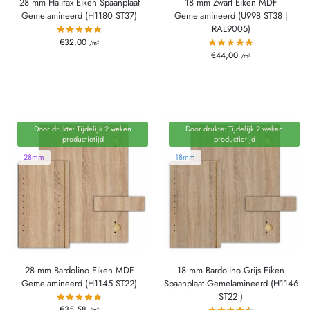
28 mm Halifax Eiken Spaanplaat
18 mm Zwart Eiken MDF
Gemelamineerd (H1180 ST37)
Gemelamineerd (U998 ST38 |
RAL9005)
€
32,00
/m²
€
44,00
/m²
Door drukte: Tijdelijk 2 weken
Door drukte: Tijdelijk 2 weken
productietijd
productietijd
28mm
18mm
28 mm Bardolino Eiken MDF
18 mm Bardolino Grijs Eiken
Gemelamineerd (H1145 ST22)
Spaanplaat Gemelamineerd (H1146
ST22 )
€
35,58
/m²