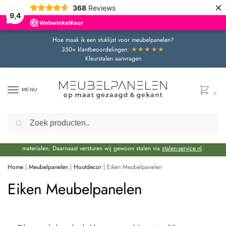
×
368
Reviews
9,4
Hoe maak ik een stuklijst voor meubelpanelen?
★★★★★
350+ klantbeoordelingen:
Kleurstalen aanvragen
MENU
0
Zoeken
Door de bouwvakperiode geldt momenteel een extra levertijd van circa 3 weken
bovenop de reguliere levertijd.
Onze showroom blijft gewoon geopend voor advies en het bekijken van
materialen. Daarnaast versturen wij gewoon stalen via
stalen-service.nl
.
Home
|
Meubelpanelen
|
Houtdecor
|
Eiken Meubelpanelen
Eiken Meubelpanelen