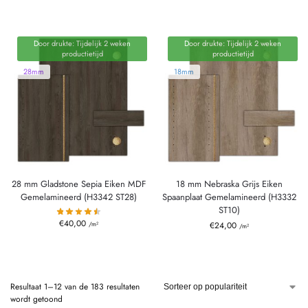
Door drukte: Tijdelijk 2 weken
Door drukte: Tijdelijk 2 weken
productietijd
productietijd
28mm
18mm
28 mm Gladstone Sepia Eiken MDF
18 mm Nebraska Grijs Eiken
Gemelamineerd (H3342 ST28)
Spaanplaat Gemelamineerd (H3332
ST10)
€
40,00
/m²
€
24,00
/m²
Resultaat 1–12 van de 183 resultaten
wordt getoond