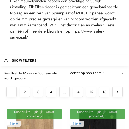
Eiken meubelpanelen hebben een prachtige natuurlijk
uitstraling. Elk EIken decor is gemaakt van een gemelamineerde
toplaag en een kern van
Spaanplaat
of
MDF
. Elk paneel wordt
op de mm precies gezaagd en kan rondom worden afgewerkt
met 1 mm kantenband. Wilt u het decor zien en voelen? Bestel
dan één of meerdere kleurstalen op
https://www.stalen-
service.nl/
SHOW FILTERS
Resultaat 1–12 van de 183 resultaten
wordt getoond
1
2
3
4
…
14
15
16
Door drukte: Tijdelijk 2 weken
Door drukte: Tijdelijk 2 weken
productietijd
productietijd
18mm
18mm