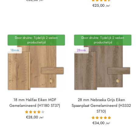
€
25,00
/m²
Door drukte: Tijdelijk 2 weken
Door drukte: Tijdelijk 2 weken
productietijd
productietijd
18mm
28mm
18 mm Halifax Eiken MDF
28 mm Nebraska Grijs Eiken
Gemelamineerd (H1180 ST37)
Spaanplaat Gemelamineerd (H3332
ST10)
€
28,00
/m²
€
34,00
/m²