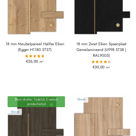
18 mm Meubelpaneel Halifax Eiken
18 mm Zwart Eiken Spaanplaat
(Egger H1180 ST37)
Gemelamineerd (U998 ST38 |
RAL9005)
€
26,00
/m²
€
30,00
/m²
Door drukte: Tijdelijk 2 weken
18mm
productietijd
18mm