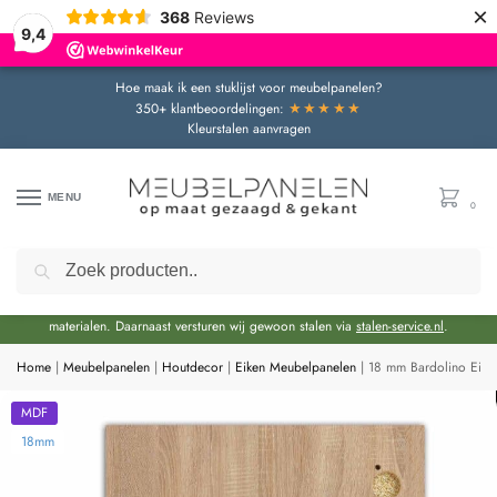
×
368
Reviews
9,4
Hoe maak ik een stuklijst voor meubelpanelen?
★★★★★
350+ klantbeoordelingen:
Kleurstalen aanvragen
MENU
0
Zoeken
Door de bouwvakperiode geldt momenteel een extra levertijd van circa 3 weken
bovenop de reguliere levertijd.
Onze showroom blijft gewoon geopend voor advies en het bekijken van
materialen. Daarnaast versturen wij gewoon stalen via
stalen-service.nl
.
Home
|
Meubelpanelen
|
Houtdecor
|
Eiken Meubelpanelen
|
18 mm Bardolino Eik
MDF
18mm