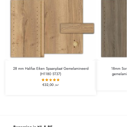
28 mm Halifax Eiken Spaanplaat Gemelamineerd
18mm Sono
(H1180 ST37)
gemelami
€
32,00
/m²