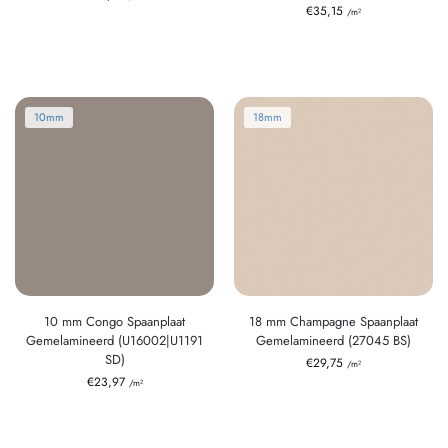
€
35,15
/m²
10mm
18mm
10 mm Congo Spaanplaat
18 mm Champagne Spaanplaat
Gemelamineerd (U16002|U1191
Gemelamineerd (27045 BS)
SD)
€
29,75
/m²
€
23,97
/m²