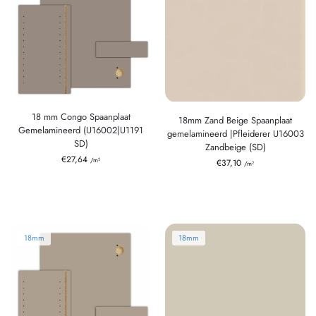
18 mm Congo Spaanplaat
18mm Zand Beige Spaanplaat
Gemelamineerd (U16002|U1191
gemelamineerd |Pfleiderer U16003
SD)
Zandbeige (SD)
€
27,64
/m²
€
37,10
/m²
18mm
18mm