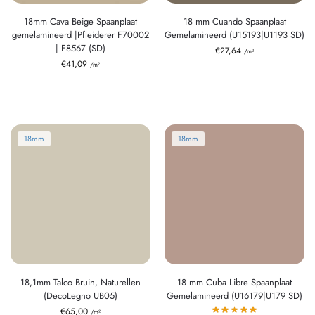
18mm Cava Beige Spaanplaat
18 mm Cuando Spaanplaat
gemelamineerd |Pfleiderer F70002
Gemelamineerd (U15193|U1193 SD)
| F8567 (SD)
€
27,64
/m²
€
41,09
/m²
18mm
18mm
18,1mm Talco Bruin, Naturellen
18 mm Cuba Libre Spaanplaat
(DecoLegno UB05)
Gemelamineerd (U16179|U179 SD)
€
65,00
/m²