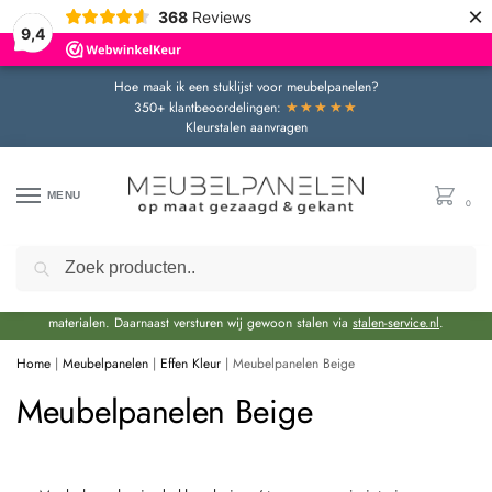
×
368
Reviews
9,4
Hoe maak ik een stuklijst voor meubelpanelen?
★★★★★
350+ klantbeoordelingen:
Kleurstalen aanvragen
MENU
0
Zoeken
Door de bouwvakperiode geldt momenteel een extra levertijd van circa 3 weken
bovenop de reguliere levertijd.
Onze showroom blijft gewoon geopend voor advies en het bekijken van
materialen. Daarnaast versturen wij gewoon stalen via
stalen-service.nl
.
Home
|
Meubelpanelen
|
Effen Kleur
|
Meubelpanelen Beige
Meubelpanelen Beige