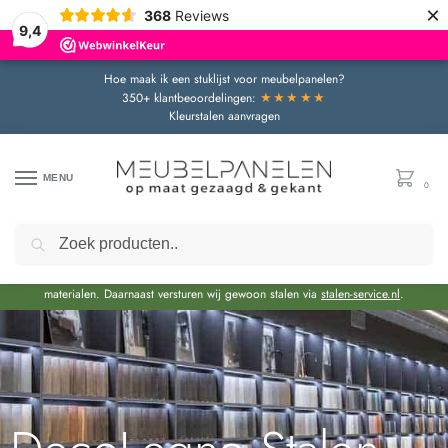
×
368
Reviews
9,4
Hoe maak ik een stuklijst voor meubelpanelen?
★★★★★
350+ klantbeoordelingen:
Kleurstalen aanvragen
MENU
0
Zoeken
Door de bouwvakperiode geldt momenteel een extra levertijd van circa 3 weken
bovenop de reguliere levertijd.
Onze showroom blijft gewoon geopend voor advies en het bekijken van
materialen. Daarnaast versturen wij gewoon stalen via
stalen-service.nl
.