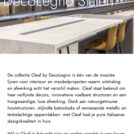
DecoLegno Stalen
Aanvragen van kleurstalen van Cleaf
De collectie Cleaf by DecoLegno is één van de mooiste
lijnen voor interieur- en meubelprojecten waarin uitstraling
en afwerking echt het verschil maken. Cleaf staat bekend om
haar verfijnde decors, innovatieve voelbare structuren en een
hoogwaardige, luxe afwerking. Denk aan natuurgetrouwe
houtstructuren, stijlvolle betonlooks of verrassende metallic en
textielachtige oppervlakken: met Cleaf haal je pure Italiaanse
designkwaliteit in huis.
Wil je Cleaf in het echt zien en voelen voordat je een keuze