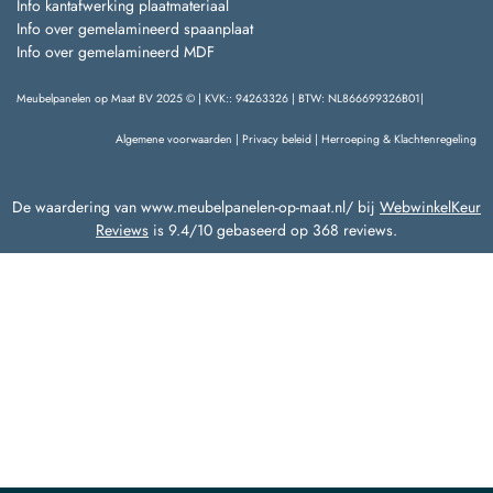
Info kantafwerking plaatmateriaal
Info over gemelamineerd spaanplaat
Info over gemelamineerd MDF
Meubelpanelen op Maat BV 2025 © | KVK:: 94263326 | BTW: NL866699326B01|
Algemene voorwaarden
|
Privacy beleid
|
Herroeping & Klachtenregeling
De waardering van www.meubelpanelen-op-maat.nl/ bij
WebwinkelKeur
Reviews
is 9.4/10 gebaseerd op 368 reviews.