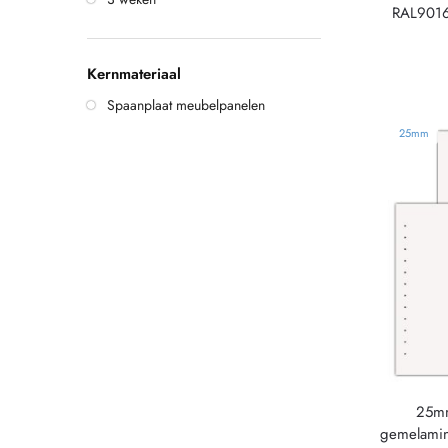
RAL9016
Kernmateriaal
Spaanplaat meubelpanelen
25mm
25mm
gemelamin