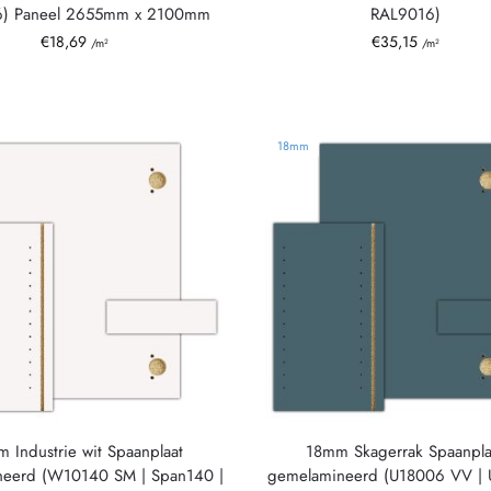
) Paneel 2655mm x 2100mm
RAL9016)
€
18,69
€
35,15
/m²
/m²
18mm
 Industrie wit Spaanplaat
18mm Skagerrak Spaanpla
eerd (W10140 SM | Span140 |
gemelamineerd (U18006 VV | 