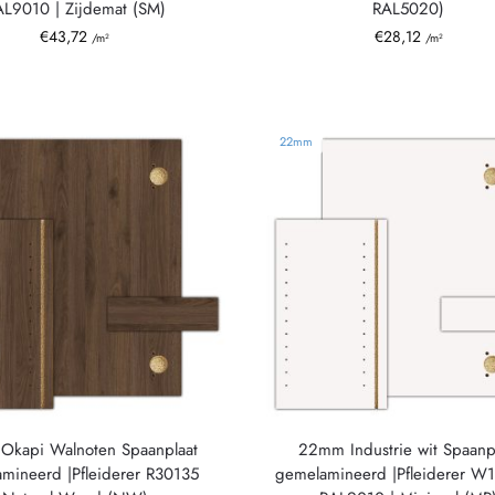
L9010 | Zijdemat (SM)
RAL5020)
€
43,72
€
28,12
/m²
/m²
22mm
Okapi Walnoten Spaanplaat
22mm Industrie wit Spaanp
mineerd |Pfleiderer R30135
gemelamineerd |Pfleiderer W