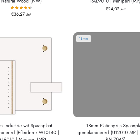
Natural Wood (NW)
RAL9010 | Miniperl (MP
€
24,02
/m²
€
36,27
/m²
18mm
 Industrie wit Spaanplaat
18mm Platinagrijs Spaanpl
ineerd |Pfleiderer W10140 |
gemelamineerd (U12010 MP | 
AL9010 | Miniperl (MP)
RAL7045)