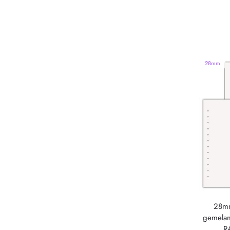
28mm
28mm
gemelam
R