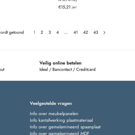
€
15,21
/m²
wordt getoond
1
2
3
4
…
41
42
43
Veilig online betalen
out
Ideal / Bancontact / Creditcard
Veelgestelde vragen
Info over meubelpanelen
Info kantafwerking plaatmateriaal
Info over gemelamineerd spaanplaat
Info over gemelamineerd MDF