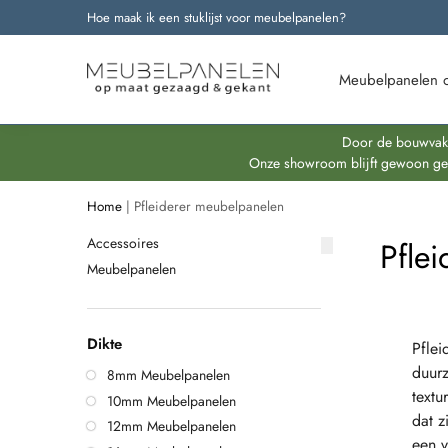
Hoe maak ik een stuklijst voor meubelpanelen?
Onze nieuwste producten
Meubelpanelen 
Door de bouwvakpe
Onze showroom blijft gewoon geop
Home
|
Pfleiderer meubelpanelen
Accessoires
Pfle
Meubelpanelen
Dikte
Pflei
duurz
8mm Meubelpanelen
textu
10mm Meubelpanelen
dat z
12mm Meubelpanelen
een v