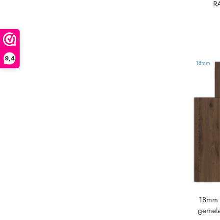
RA
9,4
18mm
18mm 
gemela