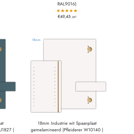
RAL9016)
€
49,45
/m²
18mm
at
18mm Industrie wit Spaanplaat
U1827 |
gemelamineerd |Pfleiderer W10140 |