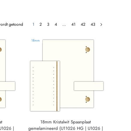
wordt getoond
1
2
3
4
…
41
42
43
18mm
at
18mm Kristalwit Spaanplaat
U1026 |
gemelamineerd (U11026 HG | U1026 |