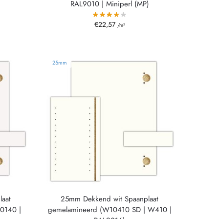
RAL9010 | Miniperl (MP)
€
22,57
/m²
25mm
laat
25mm Dekkend wit Spaanplaat
10140 |
gemelamineerd (W10410 SD | W410 |