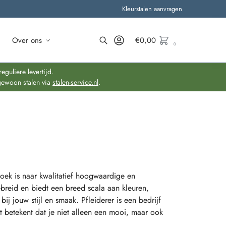
Kleurstalen aanvragen
Over ons
€
0,00
0
Zoeken
guliere levertijd.
gewoon stalen via
stalen-service.nl
.
oek is naar kwalitatief hoogwaardige en
breid en biedt een breed scala aan kleuren,
bij jouw stijl en smaak. Pfleiderer is een bedrijf
t betekent dat je niet alleen een mooi, maar ook