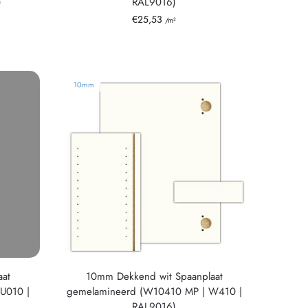
)
RAL9016)
€
25,53
/m²
10mm
aat
10mm Dekkend wit Spaanplaat
U010 |
gemelamineerd (W10410 MP | W410 |
RAL9016)