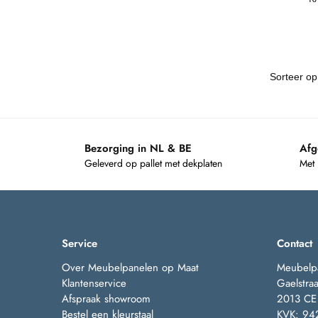
Bezorging in NL & BE
Afg
Geleverd op pallet met dekplaten
Met
Service
Contact
Over Meubelpanelen op Maat
Meubelp
Klantenservice
Gaelstraa
Afspraak showroom
2013 CE
Bestel een kleurstaal
KVK: 94