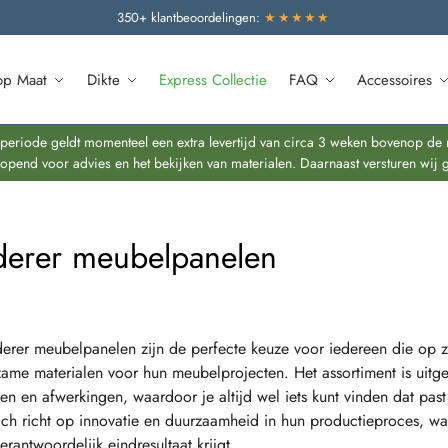
350+ klantbeoordelingen:
★★★★★
op Maat
Dikte
Express Collectie
FAQ
Accessoires
riode geldt momenteel een extra levertijd van circa 3 weken bovenop de re
end voor advies en het bekijken van materialen. Daarnaast versturen wij 
iderer meubelpanelen
derer meubelpanelen zijn de perfecte keuze voor iedereen die op z
ame materialen voor hun meubelprojecten. Het assortiment is uitge
ren en afwerkingen, waardoor je altijd wel iets kunt vinden dat past 
ich richt op innovatie en duurzaamheid in hun productieproces, wa
erantwoordelijk eindresultaat krijgt.