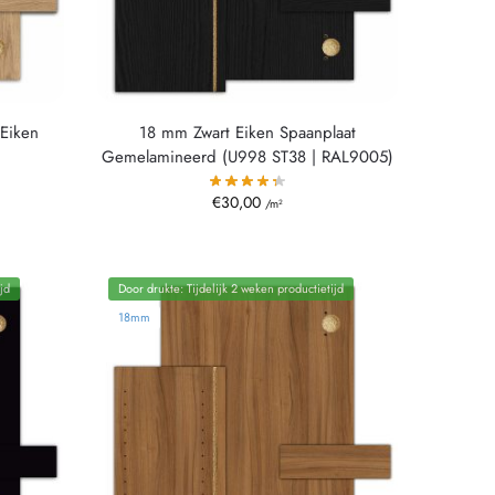
Eiken
18 mm Zwart Eiken Spaanplaat
Gemelamineerd (U998 ST38 | RAL9005)
€
30,00
/m²
jd
Door drukte: Tijdelijk 2 weken productietijd
18mm