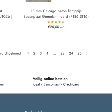
at
18 mm Chicago beton lichtgrijs
U1026 |
Spaanplaat Gemelamineerd (F186 ST16)
€
26,00
/m²
 wordt getoond
1
2
3
4
…
23
24
25
Veilig online betalen
out
Ideal / Bancontact / Creditcard