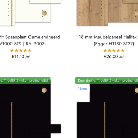
it Spaanplaat Gemelamineerd
18 mm Meubelpaneel Halifax 
W1000 ST9 | RAL9003)
(Egger H1180 ST37)
€
14,10
€
26,00
/m²
/m²
e: Tijdelijk 2 weken productietijd
Door drukte: Tijdelijk 2 weken productieti
18mm