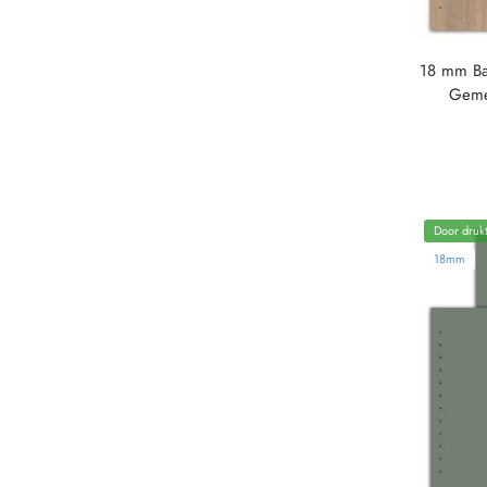
18 mm Bar
Geme
Door drukt
18mm