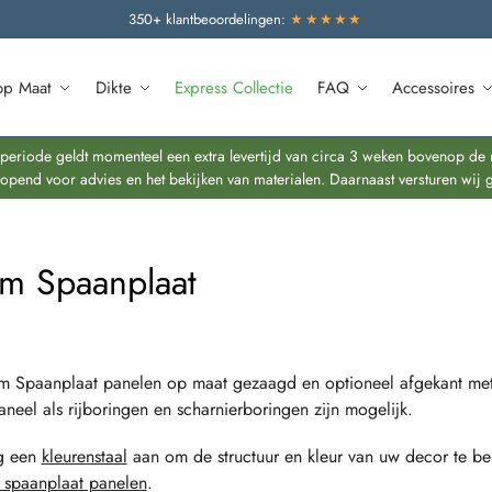
350+ klantbeoordelingen:
★★★★★
op Maat
Dikte
Express Collectie
FAQ
Accessoires
riode geldt momenteel een extra levertijd van circa 3 weken bovenop de re
end voor advies en het bekijken van materialen. Daarnaast versturen wij 
m Spaanplaat
m Spaanplaat panelen op maat gezaagd en optioneel afgekant m
aneel als rijboringen en scharnierboringen zijn mogelijk.
g een
kleurenstaal
aan om de structuur en kleur van uw decor te be
 spaanplaat panelen
.