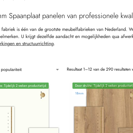
m Spaanplaat panelen van professionele kwali
fabriek is één van de grootste meubelfabrieken van Nederland. W
lmerken. U krijgt dezelfde aandacht en mogelijkheden qua afwer
kingen en structuurrichting
.
Resultaat 1–12 van de 290 resultaten
e: Tijdelijk 2 weken productietijd
Door drukte: Tijdelijk 2 weken productieti
18mm