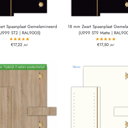
art Spaanplaat Gemelamineerd
18 mm Zwart Spaanplaat Gemel
(U999 ST2 | RAL9005)
(U999 ST9 Matte | RAL90
€
17,22
€
17,50
/m²
/m²
e: Tijdelijk 2 weken productietijd
18mm