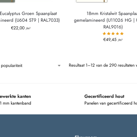
ucalyptus Groen Spaanplaat
18mm Kristalwit Spaanpla
neerd (U604 ST9 | RAL7033)
gemelamineerd (U11026 HG | 
RAL9016)
€
22,00
/m²
€
49,45
/m²
Resultaat 1–12 van de 290 resultaten
ewerkte kanten
Gecertificeerd hout
 1 mm kantenband
Panelen van gecertificeerd h