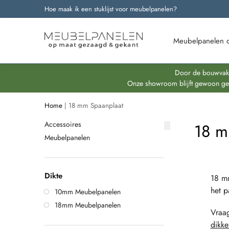
Hoe maak ik een stuklijst voor meubelpanelen?
Onze nieuwste producten
Meubelpanelen 
Door de bouwvakpe
Onze showroom blijft gewoon geop
Home
|
18 mm Spaanplaat
Accessoires
18 m
Meubelpanelen
Dikte
18 m
het p
10mm Meubelpanelen
18mm Meubelpanelen
Vraa
dikke