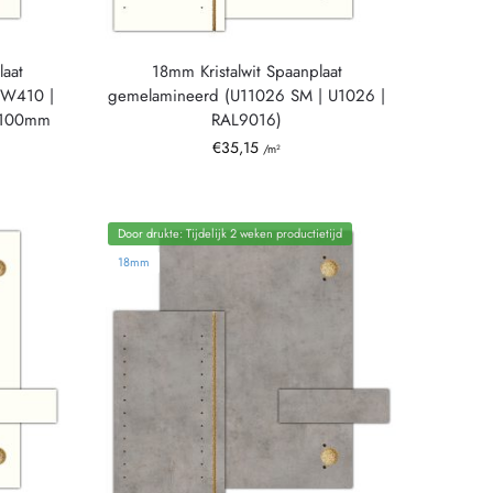
aat
18mm Kristalwit Spaanplaat
 W410 |
gemelamineerd (U11026 SM | U1026 |
2100mm
RAL9016)
€
35,15
/m²
Door drukte: Tijdelijk 2 weken productietijd
18mm