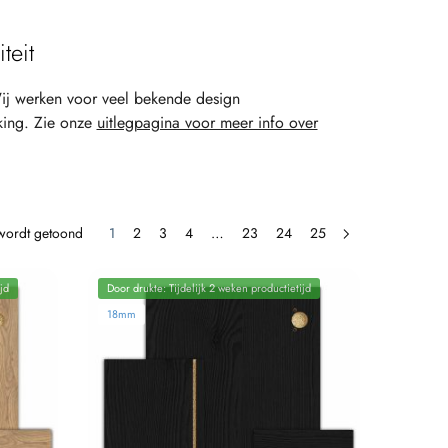
teit
ij werken voor veel bekende design
king. Zie onze
uitlegpagina voor meer info over
 wordt getoond
1
2
3
4
…
23
24
25
jd
Door drukte: Tijdelijk 2 weken productietijd
18mm