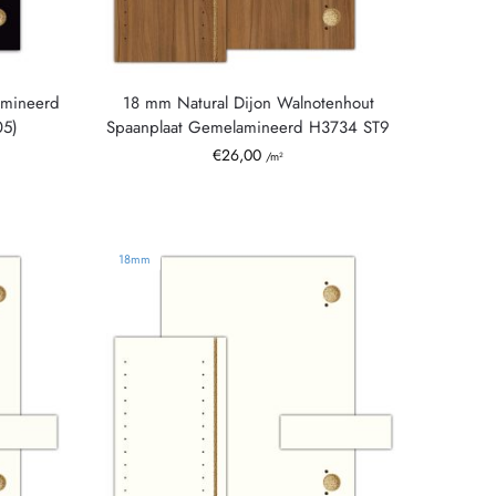
amineerd
18 mm Natural Dijon Walnotenhout
05)
Spaanplaat Gemelamineerd H3734 ST9
€
26,00
/m²
18mm