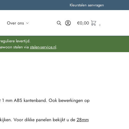
Kleurstalen aanvragen
Over ons
€
0,00
0
Zoeken
guliere levertijd.
gewoon stalen via
stalen-service.nl
.
et 1 mm ABS kantenband. Ook bewerkingen op
kijken. Voor dikke panelen bekijkt u de
28mm