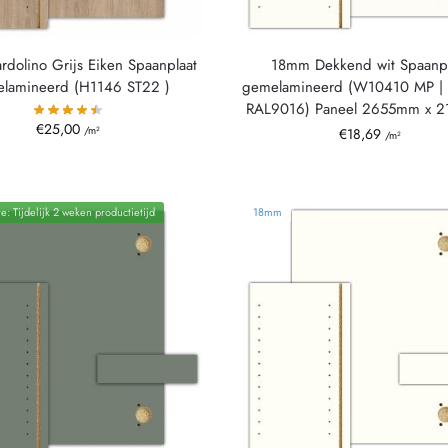
dolino Grijs Eiken Spaanplaat
18mm Dekkend wit Spaanpl
lamineerd (H1146 ST22 )
gemelamineerd (W10410 MP |
RAL9016) Paneel 2655mm x 
€
25,00
/m²
€
18,69
/m²
e: Tijdelijk 2 weken productietijd
18mm