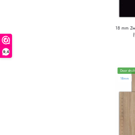
18 mm Zw
9,4
Door drukt
18mm