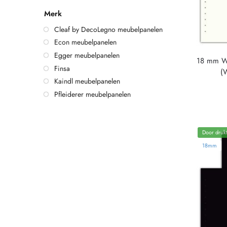
Merk
Cleaf by DecoLegno meubelpanelen
Econ meubelpanelen
Egger meubelpanelen
18 mm W
Finsa
(
Kaindl meubelpanelen
Pfleiderer meubelpanelen
Door drukt
18mm