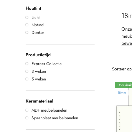
Houttint
18m
Licht
Naturel
Onze 
Donker
meube
bewer
Productietijd
Express Collectie
3 weken
5 weken
Door drukt
18mm
Kernmateriaal
MDF meubelpanelen
Spaanplaat meubelpanelen