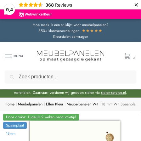
×
368
Reviews
9,4
Hoe maak ik een stuklijst voor meubelpanelen?
★★★★★
350+ klantbeoordelingen:
Kleurstalen aanvragen
MENU
0
Zoeken
Door de bouwvakperiode geldt momenteel een extra levertijd van circa 3 weken
bovenop de reguliere levertijd.
Onze showroom blijft gewoon geopend voor advies en het bekijken van
materialen. Daarnaast versturen wij gewoon stalen via
stalen-service.nl
.
Home
|
Meubelpanelen
|
Effen Kleur
|
Meubelpanelen Wit
|
18 mm Wit Spaanplaat
Door drukte: Tijdelijk 2 weken productietijd
Spaanplaat
18mm