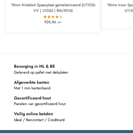
18mm Kristalwit Spaanplaat gemelamineerd (U11026
18mm Ivoor Spa
VV | U1026 | RAL9016)
U115
€
26,86
/m²
Bezorging in NL & BE
Geleverd op pallet met dekplaten
Afgewerkte kanten
Met 1 mm kantenband
Gecertificeerd hout
Panelen van gecertificeerd hout
Veilig online betalen
Ideal / Bancontact / Creditcard