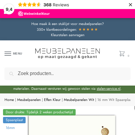
×
368
Reviews
9,4
Hoe maak ik een stuklijst voor meubelpanelen?
★★★★★
350+ klantbeoordelingen:
Kleurstalen aanvragen
MENU
0
Zoeken
Door de bouwvakperiode geldt momenteel een extra levertijd van circa 3 weken
bovenop de reguliere levertijd.
Onze showroom blijft gewoon geopend voor advies en het bekijken van
materialen. Daarnaast versturen wij gewoon stalen via
stalen-service.nl
.
Home
|
Meubelpanelen
|
Effen Kleur
|
Meubelpanelen Wit
|
16 mm Wit Spaanplaat
Door drukte: Tijdelijk 2 weken productietijd
Spaanplaat
16mm