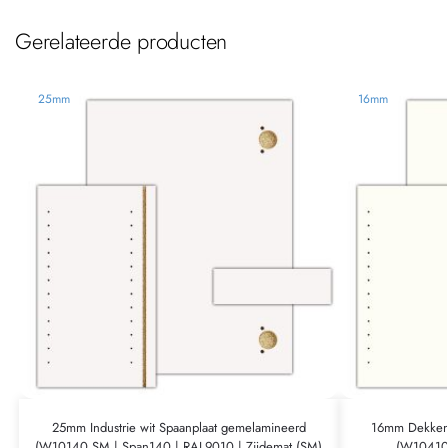
Gerelateerde producten
25mm
16mm
25mm Industrie wit Spaanplaat gemelamineerd
16mm Dekkend
(W10140 SM | Span140 | RAL9010 | Zijdemat (SM)
(W10410