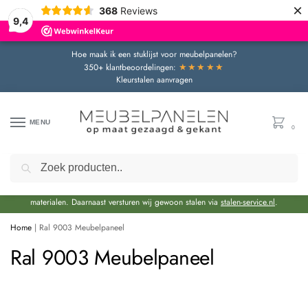
×
368
Reviews
9,4
Hoe maak ik een stuklijst voor meubelpanelen?
★★★★★
350+ klantbeoordelingen:
Kleurstalen aanvragen
MENU
0
Zoeken
Door de bouwvakperiode geldt momenteel een extra levertijd van circa 3 weken
bovenop de reguliere levertijd.
Onze showroom blijft gewoon geopend voor advies en het bekijken van
materialen. Daarnaast versturen wij gewoon stalen via
stalen-service.nl
.
Home
|
Ral 9003 Meubelpaneel
Ral 9003 Meubelpaneel