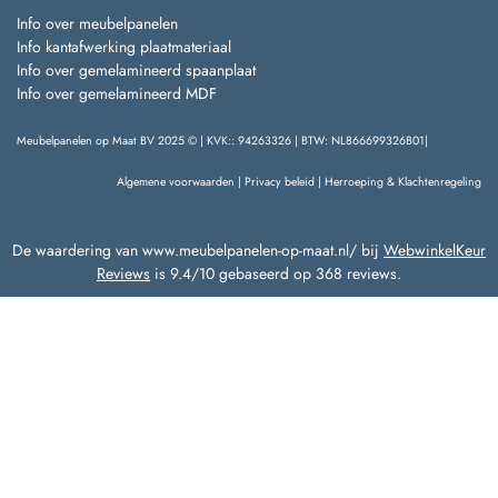
Info over meubelpanelen
Info kantafwerking plaatmateriaal
Info over gemelamineerd spaanplaat
Info over gemelamineerd MDF
Meubelpanelen op Maat BV 2025 © | KVK:: 94263326 | BTW: NL866699326B01|
Algemene voorwaarden
|
Privacy beleid
|
Herroeping & Klachtenregeling
De waardering van www.meubelpanelen-op-maat.nl/ bij
WebwinkelKeur
Reviews
is 9.4/10 gebaseerd op 368 reviews.