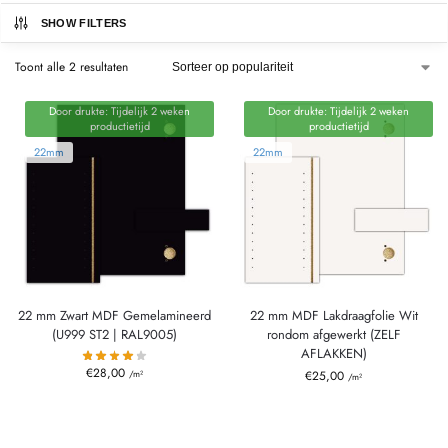
SHOW FILTERS
Toont alle 2 resultaten
Door drukte: Tijdelijk 2 weken
Door drukte: Tijdelijk 2 weken
productietijd
productietijd
22mm
22mm
22 mm Zwart MDF Gemelamineerd
22 mm MDF Lakdraagfolie Wit
(U999 ST2 | RAL9005)
rondom afgewerkt (ZELF
AFLAKKEN)
€
28,00
/m²
€
25,00
/m²