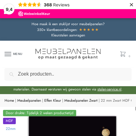
×
368
Reviews
9,4
Hoe maak ik een stuklijst voor meubelpanelen?
★★★★★
350+ klantbeoordelingen:
Kleurstalen aanvragen
MENU
0
Zoeken
Door de bouwvakperiode geldt momenteel een extra levertijd van circa 3 weken
bovenop de reguliere levertijd.
Onze showroom blijft gewoon geopend voor advies en het bekijken van
materialen. Daarnaast versturen wij gewoon stalen via
stalen-service.nl
.
Home
|
Meubelpanelen
|
Effen Kleur
|
Meubelpanelen Zwart
|
22 mm Zwart MDF Gem
Door drukte: Tijdelijk 2 weken productietijd
MDF
22mm