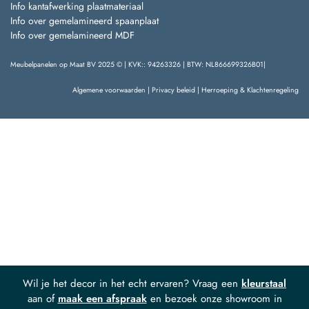
Info kantafwerking plaatmateriaal
Info over gemelamineerd spaanplaat
Info over gemelamineerd MDF
Meubelpanelen op Maat BV 2025 © | KVK:: 94263326 | BTW: NL866699326B01|
Algemene voorwaarden
|
Privacy beleid
|
Herroeping & Klachtenregeling
Wil je het decor in het echt ervaren? Vraag een
kleurstaal
aan of
maak een afspraak
en bezoek onze showroom in