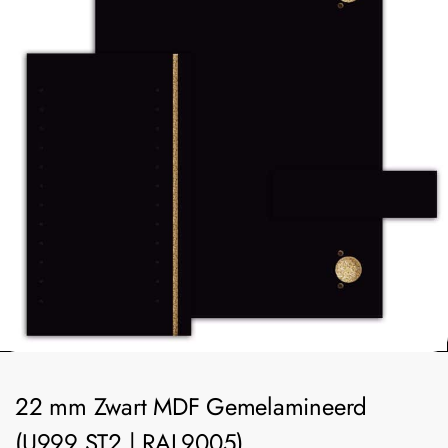
22 mm Zwart MDF Gemelamineerd
(U999 ST2 | RAL9005)