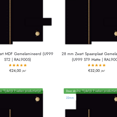
art MDF Gemelamineerd (U999
28 mm Zwart Spaanplaat Gemel
ST2 | RAL9005)
(U999 ST9 Matte | RAL90
€
24,00
€
32,00
/m²
/m²
e: Tijdelijk 2 weken productietijd
Door drukte: Tijdelijk 2 weken productieti
22mm