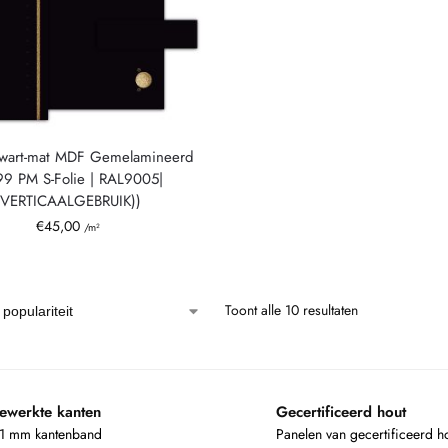
wart-mat MDF Gemelamineerd
99 PM S-Folie | RAL9005|
(VERTICAALGEBRUIK))
€
45,00
/m²
Toont alle 10 resultaten
ewerkte kanten
Gecertificeerd hout
 1 mm kantenband
Panelen van gecertificeerd h