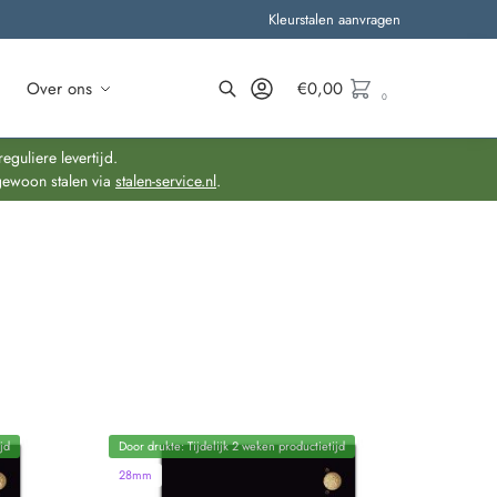
Kleurstalen aanvragen
Over ons
€
0,00
0
Zoeken
guliere levertijd.
gewoon stalen via
stalen-service.nl
.
jd
Door drukte: Tijdelijk 2 weken productietijd
28mm