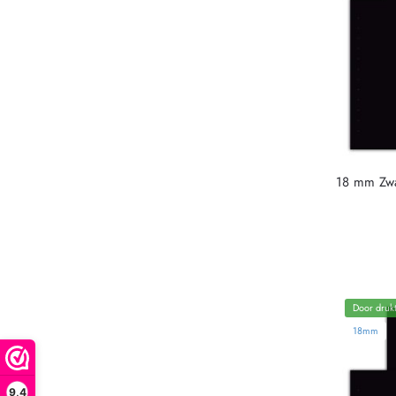
18 mm Zw
Door drukt
18mm
9,4