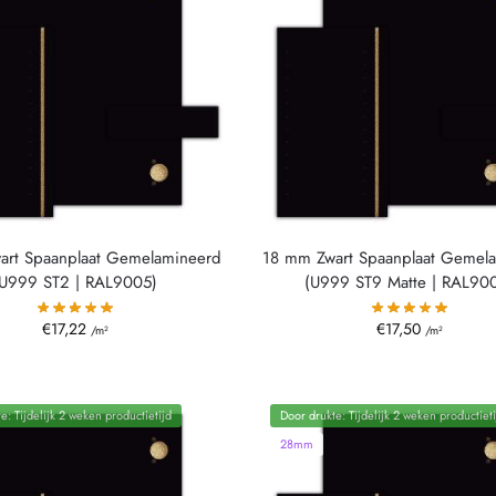
art Spaanplaat Gemelamineerd
18 mm Zwart Spaanplaat Gemel
(U999 ST2 | RAL9005)
(U999 ST9 Matte | RAL90
€
17,22
€
17,50
/m²
/m²
e: Tijdelijk 2 weken productietijd
Door drukte: Tijdelijk 2 weken productieti
28mm