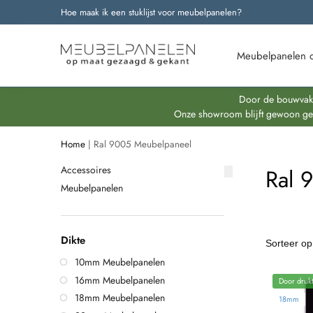
Hoe maak ik een stuklijst voor meubelpanelen?
Onze nieuwste producten
Meubelpanelen 
Door de bouwvakpe
Onze showroom blijft gewoon geop
Home
|
Ral 9005 Meubelpaneel
Accessoires
Ral 
Meubelpanelen
Dikte
10mm Meubelpanelen
16mm Meubelpanelen
Door drukt
18mm Meubelpanelen
18mm