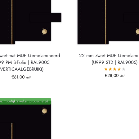
wart-mat MDF Gemelamineerd
22 mm Zwart MDF Gemelami
99 PM S-Folie | RAL9005|
(U999 ST2 | RAL9005)
(VERTICAALGEBRUIK))
€
28,00
/m²
€
61,00
/m²
e: Tijdelijk 2 weken productietijd