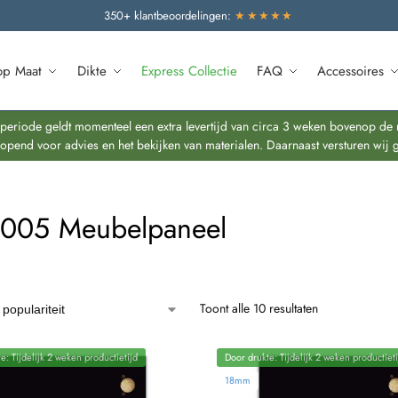
350+ klantbeoordelingen:
★★★★★
op Maat
Dikte
Express Collectie
FAQ
Accessoires
riode geldt momenteel een extra levertijd van circa 3 weken bovenop de re
end voor advies en het bekijken van materialen. Daarnaast versturen wij 
9005 Meubelpaneel
Toont alle 10 resultaten
e: Tijdelijk 2 weken productietijd
Door drukte: Tijdelijk 2 weken productieti
18mm