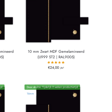
amineerd
10 mm Zwart MDF Gemelamineerd
05)
(U999 ST2 | RAL9005)
€
24,00
/m²
jd
Door drukte: Tijdelijk 2 weken productietijd
16mm