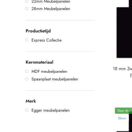
22mm Meubelpanelen
28mm Meubelpanelen
Productietijd
Express Collectie
Kernmateriaal
18 mm Zw
MDF meubelpanelen
Spaanplaat meubelpanelen
Merk
Egger meubelpanelen
Door drukt
18mm