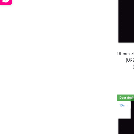
18 mm Z
(U9
Door drukt
10mm