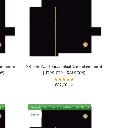
amineerd
28 mm Zwart Spaanplaat Gemelamineerd
05)
(U999 ST2 | RAL9005)
€
32,00
/m²
jd
Door drukte: Tijdelijk 2 weken productietijd
10mm