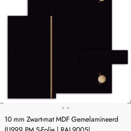
10 mm Zwart-mat MDF Gemelamineerd
(U999 PM S-Folie | RAL9005|