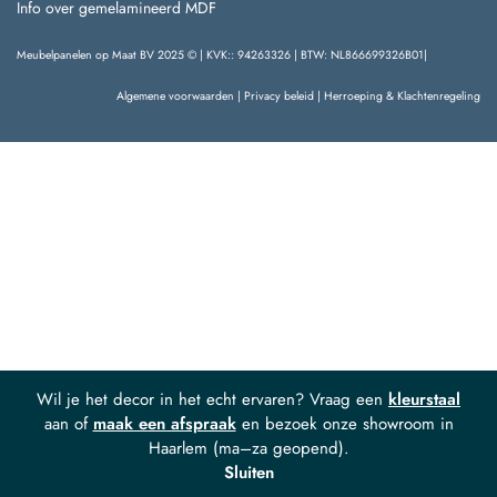
Info over gemelamineerd MDF
Meubelpanelen op Maat BV 2025 © | KVK:: 94263326 | BTW: NL866699326B01|
Algemene voorwaarden
|
Privacy beleid
|
Herroeping & Klachtenregeling
Wil je het decor in het echt ervaren? Vraag een
kleurstaal
aan of
maak een afspraak
en bezoek onze showroom in
Haarlem (ma–za geopend).
Sluiten