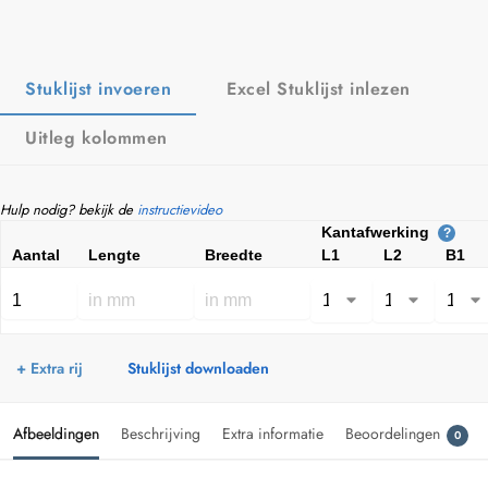
Stuklijst invoeren
Excel Stuklijst inlezen
Uitleg kolommen
Hulp nodig? bekijk de
instructievideo
Kantafwerking
?
Aantal
Lengte
Breedte
L1
L2
B1
+ Extra rij
Stuklijst downloaden
Afbeeldingen
Beschrijving
Extra informatie
Beoordelingen
0