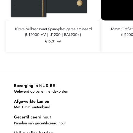
10mm Vulkaanzwart Spaanplaat gemelamineerd
16mm Grafiet
(U12000 VV | U1200 | RAL9004)
(U1200
€
16,31
/m²
Bezorging in NL & BE
Geleverd op pallet met dekplaten
Afgewerkte kanten
Met 1 mm kantenband
Gecertificeerd hout
Panelen van gecertificeerd hout
Veilig online betalen