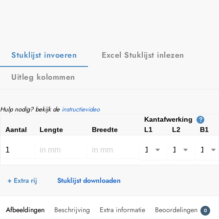
Stuklijst invoeren
Excel Stuklijst inlezen
Uitleg kolommen
Hulp nodig? bekijk de
instructievideo
Kantafwerking
?
Aantal
Lengte
Breedte
L1
L2
B1
+ Extra rij
Stuklijst downloaden
Afbeeldingen
Beschrijving
Extra informatie
Beoordelingen
0