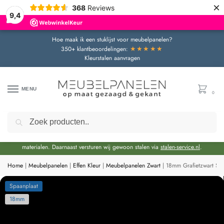
×
368
Reviews
9,4
Hoe maak ik een stuklijst voor meubelpanelen?
★★★★★
350+ klantbeoordelingen:
Kleurstalen aanvragen
MENU
0
Zoeken
Door de bouwvakperiode geldt momenteel een extra levertijd van circa 3 weken
bovenop de reguliere levertijd.
Onze showroom blijft gewoon geopend voor advies en het bekijken van
materialen. Daarnaast versturen wij gewoon stalen via
stalen-service.nl
.
Home
|
Meubelpanelen
|
Effen Kleur
|
Meubelpanelen Zwart
|
18mm Grafietzwart Sp
Spaanplaat
18mm