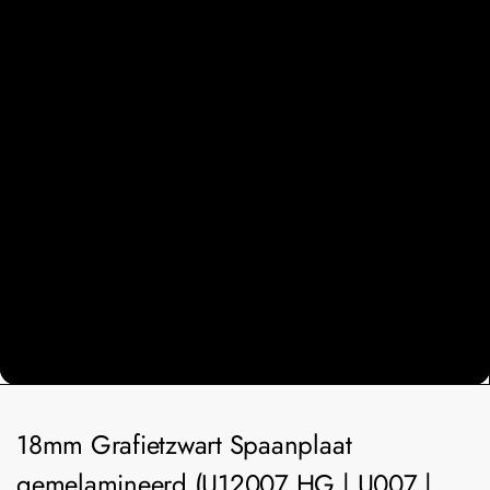
18mm Grafietzwart Spaanplaat
gemelamineerd (U12007 HG | U007 |