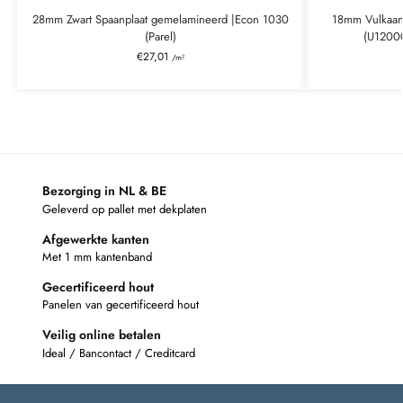
28mm Zwart Spaanplaat gemelamineerd |Econ 1030
18mm Vulkaan
(Parel)
(U1200
€
27,01
/m²
Bezorging in NL & BE
Geleverd op pallet met dekplaten
Afgewerkte kanten
Met 1 mm kantenband
Gecertificeerd hout
Panelen van gecertificeerd hout
Veilig online betalen
Ideal / Bancontact / Creditcard