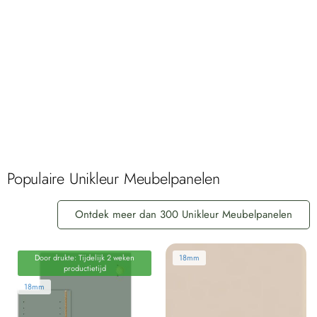
Snelle levering​
Onze fabricagetijd is 10 of 15 werkdagen.
Waarna de transporteur de bestelling in 1-5 dagen levert.
Populaire Unikleur Meubelpanelen
Ontdek meer dan 300 Unikleur Meubelpanelen
Door drukte: Tijdelijk 2 weken
18mm
productietijd
18mm