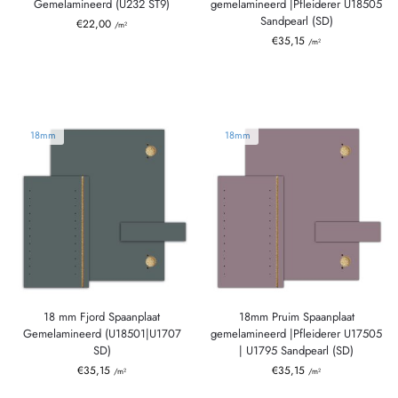
Gemelamineerd (U232 ST9)
gemelamineerd |Pfleiderer U18505
Sandpearl (SD)
€
22,00
/m²
€
35,15
/m²
18mm
18mm
18 mm Fjord Spaanplaat
18mm Pruim Spaanplaat
Gemelamineerd (U18501|U1707
gemelamineerd |Pfleiderer U17505
SD)
| U1795 Sandpearl (SD)
€
35,15
€
35,15
/m²
/m²