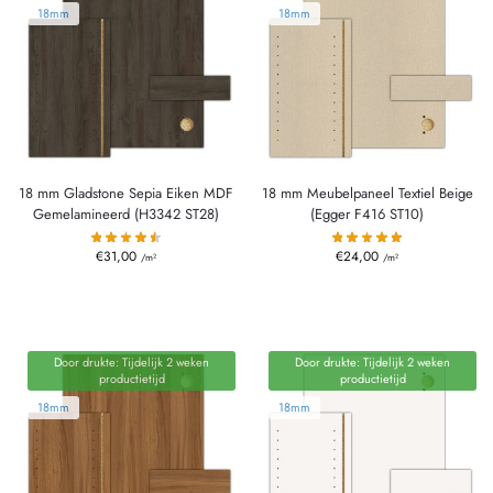
18mm
18mm
18 mm Gladstone Sepia Eiken MDF
18 mm Meubelpaneel Textiel Beige
Gemelamineerd (H3342 ST28)
(Egger F416 ST10)
€
31,00
€
24,00
/m²
/m²
Door drukte: Tijdelijk 2 weken
Door drukte: Tijdelijk 2 weken
productietijd
productietijd
18mm
18mm