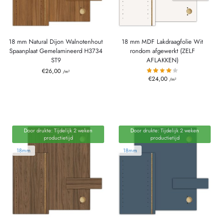
18 mm Natural Dijon Walnotenhout
18 mm MDF Lakdraagfolie Wit
Spaanplaat Gemelamineerd H3734
rondom afgewerkt (ZELF
ST9
AFLAKKEN)
€
26,00
/m²
€
24,00
/m²
Door drukte: Tijdelijk 2 weken
Door drukte: Tijdelijk 2 weken
productietijd
productietijd
18mm
18mm