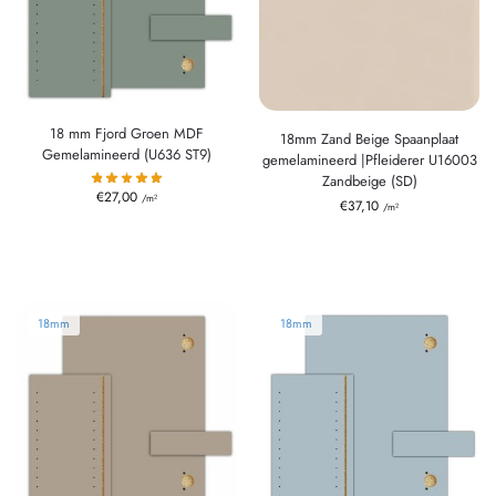
18 mm Fjord Groen MDF
18mm Zand Beige Spaanplaat
Gemelamineerd (U636 ST9)
gemelamineerd |Pfleiderer U16003
Zandbeige (SD)
€
27,00
/m²
€
37,10
/m²
18mm
18mm