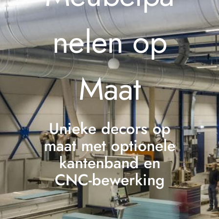
nelen op
Maat
Unieke decors op
maat met optionele
kantenband en
CNC-bewerking