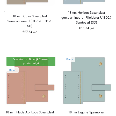
,
18mm Horizon Spaanplaat
18 mm Cuvo Spaanplaat
gemelamineerd |Pfleiderer U18029
Gemelamineerd (U15190|U1190
Sandpearl (SD)
SD)
€
38,34
/m²
€
27,64
/m²
Door drukte: Tijdelijk 2 weken
18mm
productietijd
18mm
18 mm Nude Abrikoos Spaanplaat
18mm Lagune Spaanplaat