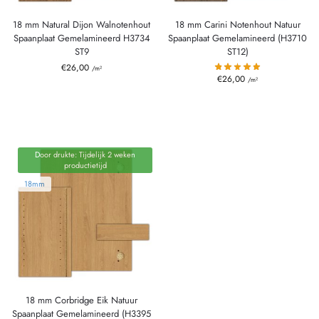
18 mm Natural Dijon Walnotenhout
18 mm Carini Notenhout Natuur
Spaanplaat Gemelamineerd H3734
Spaanplaat Gemelamineerd (H3710
ST9
ST12)
€
26,00
/m²
€
26,00
/m²
Door drukte: Tijdelijk 2 weken
productietijd
18mm
18 mm Corbridge Eik Natuur
Spaanplaat Gemelamineerd (H3395