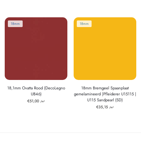
18mm
18mm
18,1mm Ovatta Rood (DecoLegno
18mm Bremgeel Spaanplaat
UB46)
gemelamineerd |Pfleiderer U15115 |
U115 Sandpearl (SD)
€
51,00
/m²
€
35,15
/m²