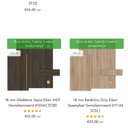
ST12)
€
26,00
/m²
Door drukte: Tijdelijk 2 weken
Door drukte: Tijdelijk 2 weken
productietijd
productietijd
18mm
18mm
18 mm Gladstone Sepia Eiken MDF
18 mm Bardolino Grijs Eiken
Gemelamineerd (H3342 ST28)
Spaanplaat Gemelamineerd (H1146
ST22 )
€
31,00
/m²
€
25,00
/m²