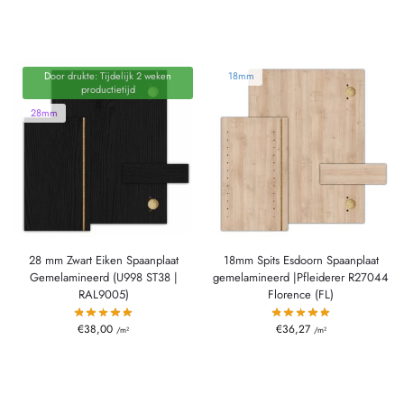
Door drukte: Tijdelijk 2 weken
18mm
productietijd
28mm
28 mm Zwart Eiken Spaanplaat
18mm Spits Esdoorn Spaanplaat
Gemelamineerd (U998 ST38 |
gemelamineerd |Pfleiderer R27044
RAL9005)
Florence (FL)
€
38,00
€
36,27
/m²
/m²