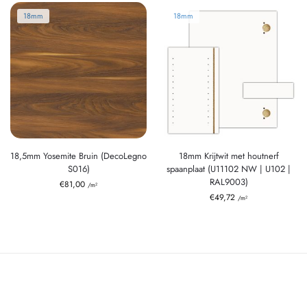
18mm
18mm
18,5mm Yosemite Bruin (DecoLegno
18mm Krijtwit met houtnerf
S016)
spaanplaat (U11102 NW | U102 |
RAL9003)
€
81,00
/m²
€
49,72
/m²