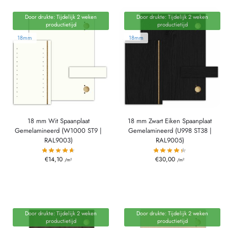
Door drukte: Tijdelijk 2 weken
Door drukte: Tijdelijk 2 weken
productietijd
productietijd
18mm
18mm
18 mm Wit Spaanplaat
18 mm Zwart Eiken Spaanplaat
Gemelamineerd (W1000 ST9 |
Gemelamineerd (U998 ST38 |
RAL9003)
RAL9005)
€
14,10
€
30,00
/m²
/m²
Door drukte: Tijdelijk 2 weken
Door drukte: Tijdelijk 2 weken
productietijd
productietijd