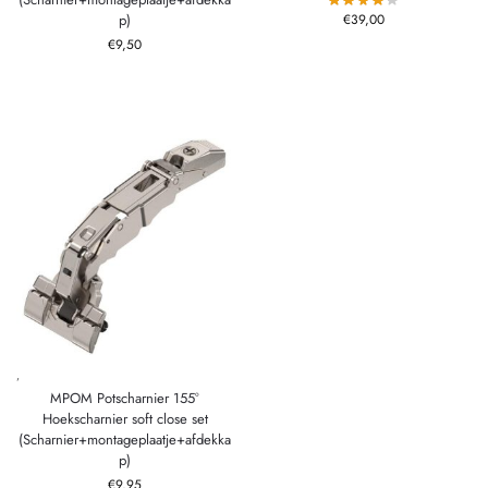
p)
€
39,00
€
9,50
,
MPOM Potscharnier 155°
Hoekscharnier soft close set
(Scharnier+montageplaatje+afdekka
p)
€
9,95