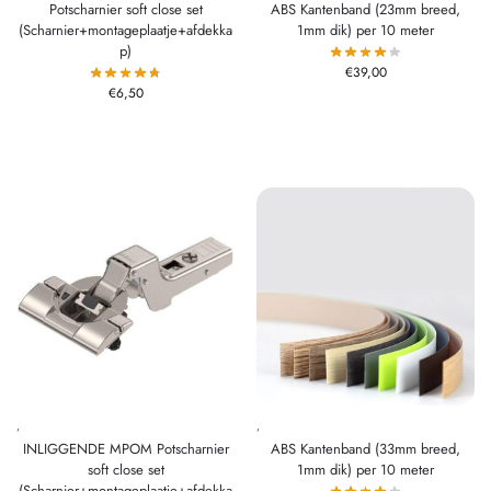
Potscharnier soft close set
ABS Kantenband (23mm breed,
(Scharnier+montageplaatje+afdekka
1mm dik) per 10 meter
p)
€
39,00
€
6,50
,
,
INLIGGENDE MPOM Potscharnier
ABS Kantenband (33mm breed,
soft close set
1mm dik) per 10 meter
(Scharnier+montageplaatje+afdekka