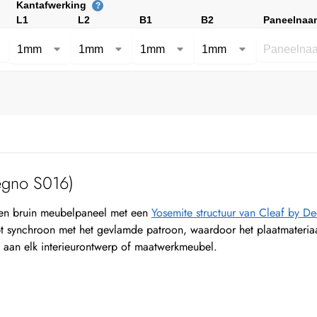
Kantafwerking
?
L1
L2
B1
B2
Paneelnaa
egno S016)
en bruin meubelpaneel met een
Yosemite structuur van Cleaf by 
 synchroon met het gevlamde patroon, waardoor het plaatmateriaal ee
e aan elk interieurontwerp of maatwerkmeubel.