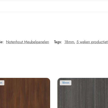
ie:
Notenhout Meubelpanelen
Tags:
18mm
,
5 weken productiet
mm
18mm