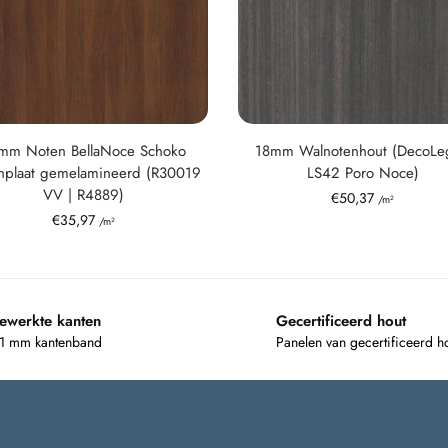
mm Noten BellaNoce Schoko
18mm Walnotenhout (DecoLe
nplaat gemelamineerd (R30019
LS42 Poro Noce)
VV | R4889)
€
50,37
/m²
€
35,97
/m²
ewerkte kanten
Gecertificeerd hout
 1 mm kantenband
Panelen van gecertificeerd h