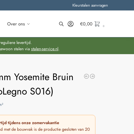
Kleurstalen aanvragen
Over ons
€
0,00
0
Zoeken
guliere levertijd.
gewoon stalen via
stalen-service.nl
.
mm Yosemite Bruin
oLegno S016)
m²
tijd tijdens onze zomervakantie
nd met de bouwvak is de productie gesloten van 20