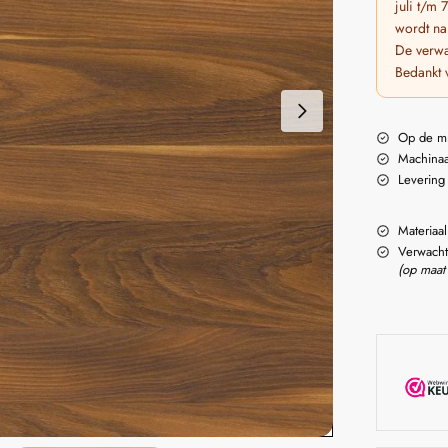
juli t/m
wordt na
De verwa
Bedankt 
Op de m
Machinaa
Levering
Materiaal
Verwacht
(op maat