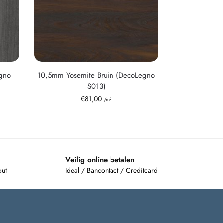
gno
10,5mm Yosemite Bruin (DecoLegno
S013)
€
81,00
/m²
Veilig online betalen
out
Ideal / Bancontact / Creditcard