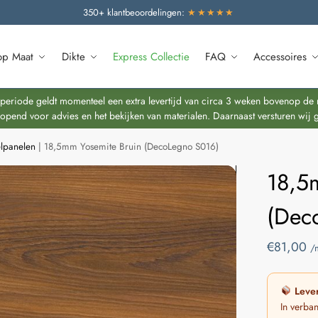
350+ klantbeoordelingen:
★★★★★
op Maat
Dikte
Express Collectie
FAQ
Accessoires
riode geldt momenteel een extra levertijd van circa 3 weken bovenop de re
end voor advies en het bekijken van materialen. Daarnaast versturen wij 
lpanelen
|
18,5mm Yosemite Bruin (DecoLegno S016)
18,5
(Dec
€
81,00
/
Lever
In verba