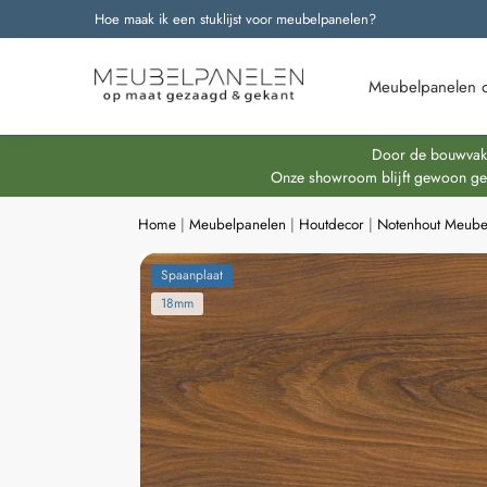
Hoe maak ik een stuklijst voor meubelpanelen?
Onze nieuwste producten
Meubelpanelen 
Door de bouwvakpe
Onze showroom blijft gewoon geop
Home
|
Meubelpanelen
|
Houtdecor
|
Notenhout Meube
Spaanplaat
18mm