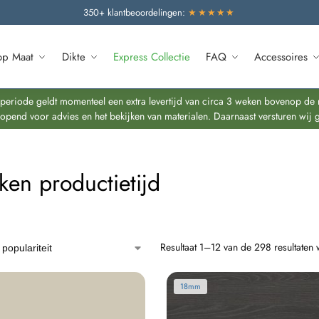
350+ klantbeoordelingen:
★★★★★
op Maat
Dikte
Express Collectie
FAQ
Accessoires
riode geldt momenteel een extra levertijd van circa 3 weken bovenop de re
end voor advies en het bekijken van materialen. Daarnaast versturen wij 
ken productietijd
Resultaat 1–12 van de 298 resultaten
18mm