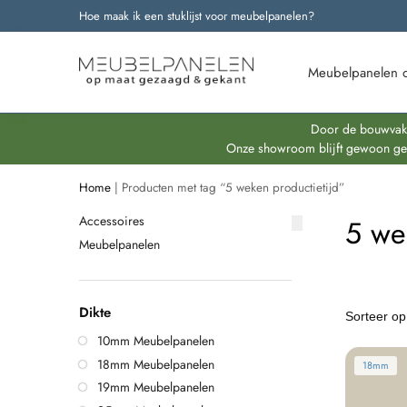
Hoe maak ik een stuklijst voor meubelpanelen?
Onze nieuwste producten
Meubelpanelen 
Door de bouwvakpe
Onze showroom blijft gewoon geop
Home
|
Producten met tag “5 weken productietijd”
Accessoires
5 we
Meubelpanelen
Dikte
10mm Meubelpanelen
18mm Meubelpanelen
18mm
19mm Meubelpanelen