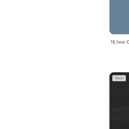
18,1mm O
18mm