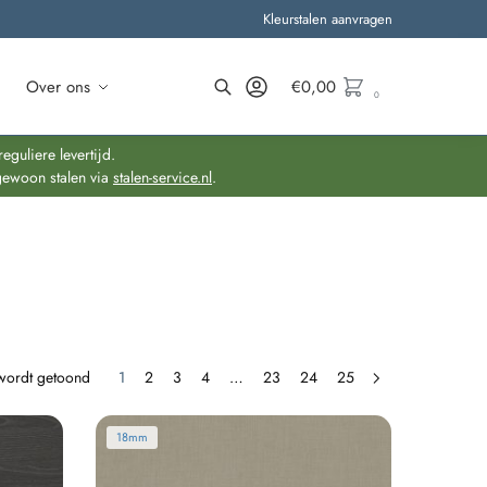
Kleurstalen aanvragen
Over ons
€
0,00
0
Zoeken
guliere levertijd.
gewoon stalen via
stalen-service.nl
.
 wordt getoond
1
2
3
4
…
23
24
25
18mm