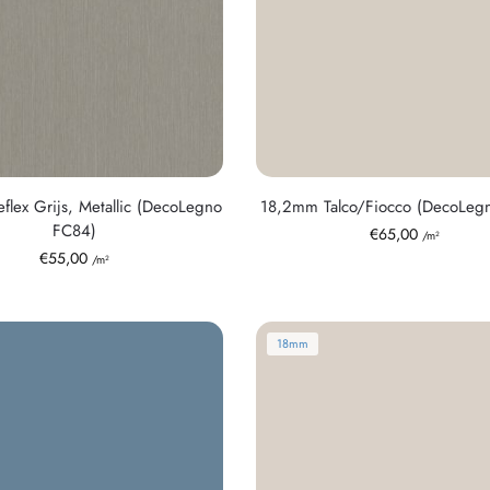
lex Grijs, Metallic (DecoLegno
18,2mm Talco/Fiocco (DecoLeg
FC84)
€
65,00
/m²
€
55,00
/m²
18mm