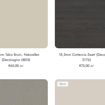
mm Talco Bruin, Naturellen
18,3mm Corteccia Zwart (Dec
(DecoLegno UB05)
S176)
€
65,00
€
73,00
/m²
/m²
18mm