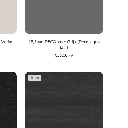
 White
28,1mm DECObasic Grijs (DecoLegno
UA01)
€
55,00
/m²
18mm