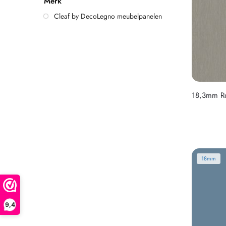
Merk
Cleaf by DecoLegno meubelpanelen
18,3mm Ref
18mm
9,4