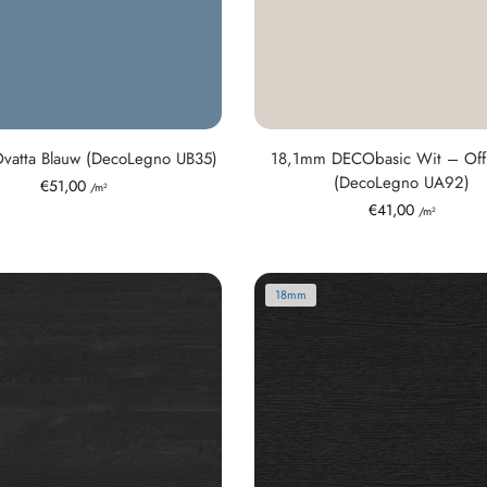
vatta Blauw (DecoLegno UB35)
18,1mm DECObasic Wit – Off
(DecoLegno UA92)
€
51,00
/m²
€
41,00
/m²
18mm