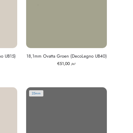
no UB15)
18,1mm Ovatta Groen (DecoLegno UB40)
€
51,00
/m²
25mm