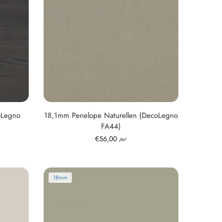
oLegno
18,1mm Penelope Naturellen (DecoLegno
FA44)
€
56,00
/m²
18mm