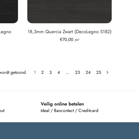
Legno
18,3mm Quercia Zwart (DecoLegno S182)
€
70,00
/m²
 wordt getoond
1
2
3
4
…
23
24
25
Veilig online betalen
out
Ideal / Bancontact / Creditcard