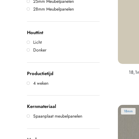
25mm Meubelpanelen
28mm Meubelpanelen
Houttint
Licht
Donker
18,1
Productietijd
4 weken
Kernmateriaal
18mm
Spaanplaat meubelpanelen