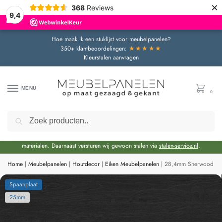
×
368
Reviews
9,4
Hoe maak ik een stuklijst voor meubelpanelen?
★★★★★
350+ klantbeoordelingen:
Kleurstalen aanvragen
MENU
0
Zoeken
Door de bouwvakperiode geldt momenteel een extra levertijd van circa 3 weken
bovenop de reguliere levertijd.
Onze showroom blijft gewoon geopend voor advies en het bekijken van
materialen. Daarnaast versturen wij gewoon stalen via
stalen-service.nl
.
Home
|
Meubelpanelen
|
Houtdecor
|
Eiken Meubelpanelen
|
28,4mm Sherwood Zwa
Spaanplaat
25mm