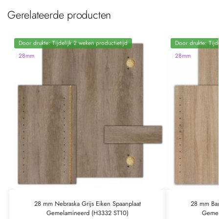
Gerelateerde producten
Door drukte: Tijdelijk 2 weken productietijd
Door drukte: Tijd
28mm
28mm
28 mm Nebraska Grijs Eiken Spaanplaat
28 mm Bard
Gemelamineerd (H3332 ST10)
Gemel