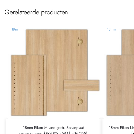
Gerelateerde producten
18mm
18mm
18mm Eiken Milano gestr. Spaanplaat
18mm Eiken Li
gemelamineerd (R20095 MO | F06/159)
(