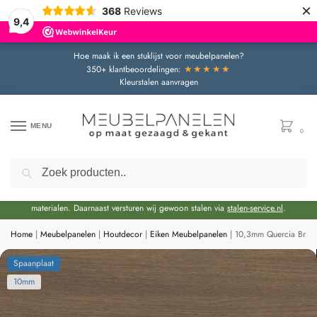
×
368
Reviews
9,4
Hoe maak ik een stuklijst voor meubelpanelen?
★★★★★
350+ klantbeoordelingen:
Kleurstalen aanvragen
MENU
0
Zoeken
Door de bouwvakperiode geldt momenteel een extra levertijd van circa 3 weken
bovenop de reguliere levertijd.
Onze showroom blijft gewoon geopend voor advies en het bekijken van
materialen. Daarnaast versturen wij gewoon stalen via
stalen-service.nl
.
Home
|
Meubelpanelen
|
Houtdecor
|
Eiken Meubelpanelen
|
10,3mm Quercia Brui
Spaanplaat
10mm