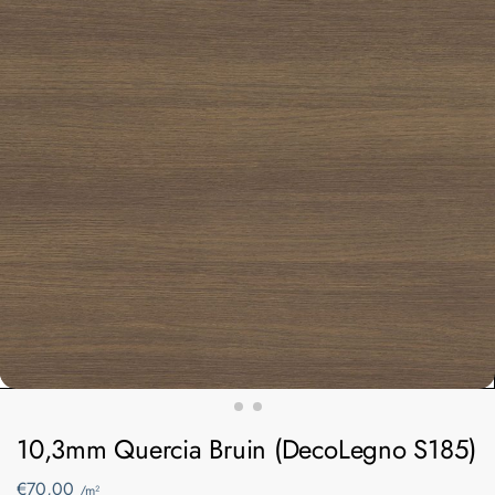
10,3mm Quercia Bruin (DecoLegno S185)
€
70,00
/m²