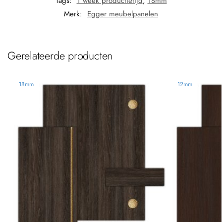
Tags:
1 week productietijd
,
18mm
Merk:
Egger meubelpanelen
Gerelateerde producten
18mm
12mm