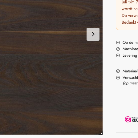
juli t/m
wordt na
De verwa
Bedankt 
Op de m
Machinaa
Levering
Materiaal
Verwacht
(op maat