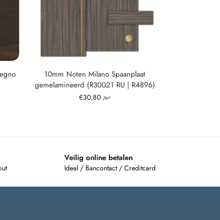
Legno
10mm Noten Milano Spaanplaat
gemelamineerd (R30021 RU | R4896)
€
30,80
/m²
Veilig online betalen
out
Ideal / Bancontact / Creditcard