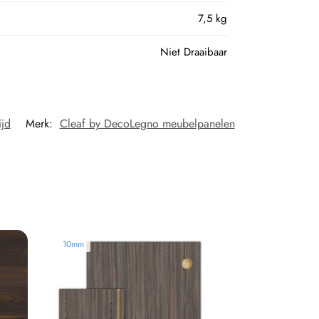
7,5 kg
Niet Draaibaar
ijd
Merk:
Cleaf by DecoLegno meubelpanelen
10mm