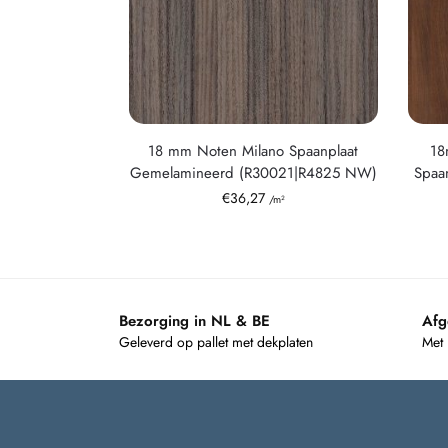
18 mm Noten Milano Spaanplaat
18
Gemelamineerd (R30021|R4825 NW)
Spaa
€
36,27
/m²
Bezorging in NL & BE
Afg
Geleverd op pallet met dekplaten
Met