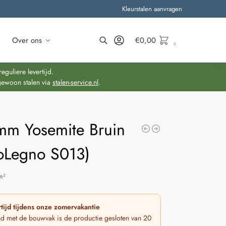
Kleurstalen aanvragen
Over ons
€
0,00
0
Zoeken
guliere levertijd.
gewoon stalen via
stalen-service.nl
.
mm Yosemite Bruin
oLegno S013)
m²
tijd tijdens onze zomervakantie
nd met de bouwvak is de productie gesloten van 20