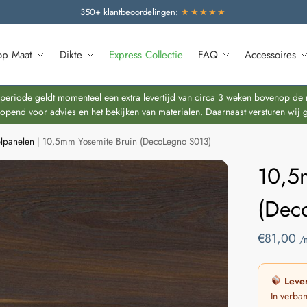
350+ klantbeoordelingen:
★★★★★
op Maat
Dikte
Express Collectie
FAQ
Accessoires
riode geldt momenteel een extra levertijd van circa 3 weken bovenop de re
end voor advies en het bekijken van materialen. Daarnaast versturen wij 
lpanelen
|
10,5mm Yosemite Bruin (DecoLegno S013)
10,5
(Dec
€
81,00
/
Lever
In verba