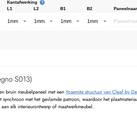
Kantafwerking
?
L1
L2
B1
B2
Paneelnaa
egno S013)
en bruin meubelpaneel met een
Yosemite structuur van Cleaf by 
 synchroon met het gevlamde patroon, waardoor het plaatmateriaal ee
e aan elk interieurontwerp of maatwerkmeubel.