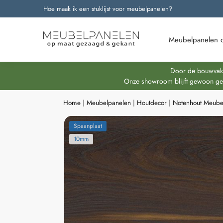
Hoe maak ik een stuklijst voor meubelpanelen?
Onze nieuwste producten
Meubelpanelen 
Door de bouwvakpe
Onze showroom blijft gewoon geop
Home
|
Meubelpanelen
|
Houtdecor
|
Notenhout Meube
Spaanplaat
10mm