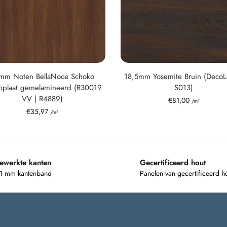
mm Noten BellaNoce Schoko
18,5mm Yosemite Bruin (Deco
nplaat gemelamineerd (R30019
S013)
VV | R4889)
€
81,00
/m²
€
35,97
/m²
ewerkte kanten
Gecertificeerd hout
 1 mm kantenband
Panelen van gecertificeerd h