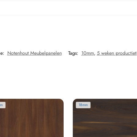
ie:
Notenhout Meubelpanelen
Tags:
10mm
,
5 weken productiet
mm
18mm