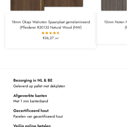
18mm Okapi Walnoten Spaanplaat gemelamineerd
10mm Noten M
|Pfleiderer R30135 Natural Wood (NW)
(
€
36,27
/m²
Bezorging in NL & BE
Geleverd op pallet met dekplaten
Afgewerkte kanten
Met 1 mm kantenband
Gecertificeerd hout
Panelen van gecertificeerd hout
Veilig online betalen