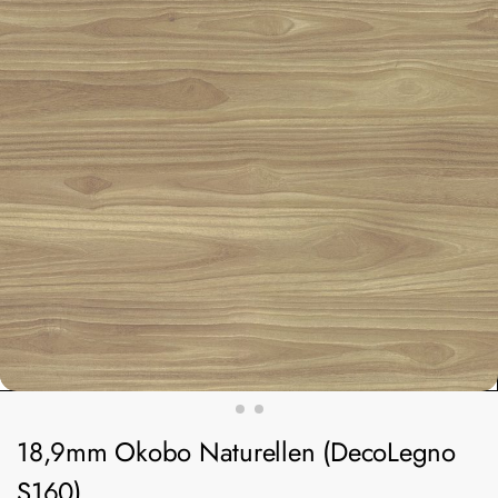
18,9mm Okobo Naturellen (DecoLegno
S160)