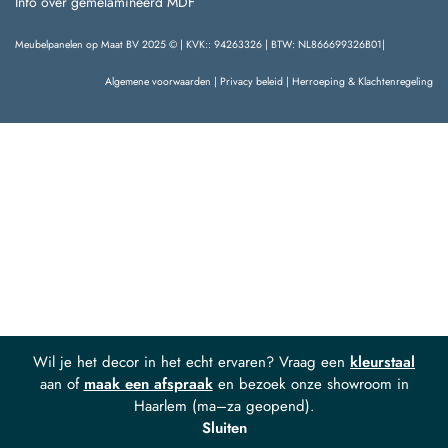
Info over gemelamineerd MDF
Meubelpanelen op Maat BV 2025 © | KVK:: 94263326 | BTW: NL866699326B01|
Algemene voorwaarden
|
Privacy beleid
|
Herroeping & Klachtenregeling
Wil je het decor in het echt ervaren? Vraag een
kleurstaal
aan of
maak een afspraak
en bezoek onze showroom in
Haarlem (ma–za geopend).
Sluiten