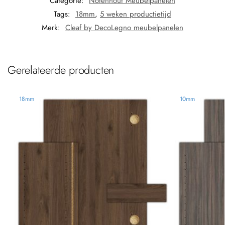
Categorie:
Notenhout Meubelpanelen
Tags:
18mm
,
5 weken productietijd
Merk:
Cleaf by DecoLegno meubelpanelen
Gerelateerde producten
18mm
10mm