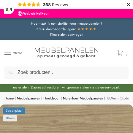
×
368
Reviews
9,4
Hoe maak ik een stuklijst voor meubelpanelen?
★★★★★
350+ klantbeoordelingen:
Kleurstalen aanvragen
MENU
0
Zoeken
Door de bouwvakperiode geldt momenteel een extra levertijd van circa 3 weken
bovenop de reguliere levertijd.
Onze showroom blijft gewoon geopend voor advies en het bekijken van
materialen. Daarnaast versturen wij gewoon stalen via
stalen-service.nl
.
Home
|
Meubelpanelen
|
Houtdecor
|
Notenhout Meubelpanelen
|
18,9mm Okobo Na
Spaanplaat
18mm