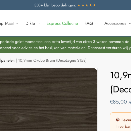
350+ klantbeoordelingen:
★★★★★
op Maat
Dikte
Express Collectie
FAQ
Accessoires
riode geldt momenteel een extra levertijd van circa 3 weken bovenop de re
end voor advies en het bekijken van materialen. Daarnaast versturen wij 
lpanelen
|
10,9mm Okobo Bruin (DecoLegno S158)
10,9
(Dec
€
85,00
/
Lever
In verba