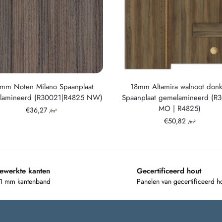
 mm Noten Milano Spaanplaat
18mm Altamira walnoot donk
lamineerd (R30021|R4825 NW)
Spaanplaat gemelamineerd (R
MO | R4825)
€
36,27
/m²
€
50,82
/m²
ewerkte kanten
Gecertificeerd hout
 1 mm kantenband
Panelen van gecertificeerd h