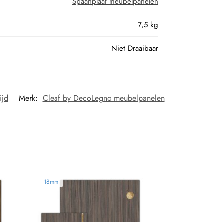
Spaanplaat meubelpanelen
7,5 kg
Niet Draaibaar
ijd
Merk:
Cleaf by DecoLegno meubelpanelen
18mm