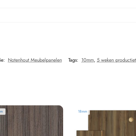
ie:
Notenhout Meubelpanelen
Tags:
10mm
,
5 weken productiet
mm
18mm