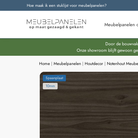
Hoe maak ik een stuklijst voor meubelpanelen?
Onze nieuwste producten
Meubelpanelen 
Door de bouwvakpe
Onze showroom blijft gewoon geop
Home
|
Meubelpanelen
|
Houtdecor
|
Notenhout Meube
Spaanplaat
10mm