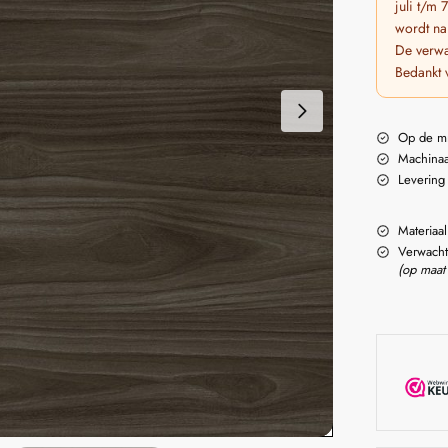
juli t/m
wordt na
De verwa
Bedankt 
Op de m
Machinaa
Levering
Materiaal
Verwacht
(op maat