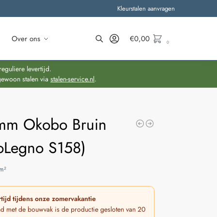
Kleurstalen aanvragen
Over ons
€
0,00
0
Zoeken
guliere levertijd.
gewoon stalen via
stalen-service.nl
.
mm Okobo Bruin
oLegno S158)
m²
tijd tijdens onze zomervakantie
nd met de bouwvak is de productie gesloten van 20