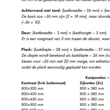
Achterwand met tand:
(kastbreedte − 26 mm) × (ka
De basis zou −36 mm zijn (2 × 18 mm), maar doordat
(−36 + 10).
Deur:
(kastbreedte − 3 mm) × (kasthoogte − 3 mm)
Er is een voegmaat van 3 mm tussen de deuren, waard
Plank:
(kastdiepte − 28 mm) × (kastbreedte − 37 mm
De diepte wordt berekend als kastdiepte − 26 mm (
kiezen voor −26 mm met 20 mm marge, om esthetische
zodat de plank eenvoudig geplaatst kan worden.
Kastpanelen 
Kastmaat (h×b buitenmaat)
Zijkanten (2×)
800×300 mm
800 × 580 mm
800×400 mm
800 × 580 mm
800×450 mm
800 × 580 mm
800×500 mm
800 × 580 mm