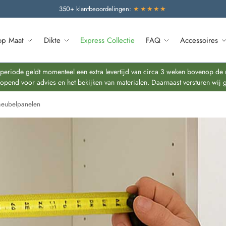
350+ klantbeoordelingen:
★★★★★
op Maat
Dikte
Express Collectie
FAQ
Accessoires
riode geldt momenteel een extra levertijd van circa 3 weken bovenop de re
end voor advies en het bekijken van materialen. Daarnaast versturen wij 
meubelpanelen