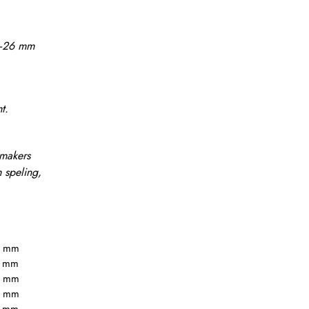
f −26 mm
t.
lmakers
 speling,
7 mm
7 mm
7 mm
7 mm