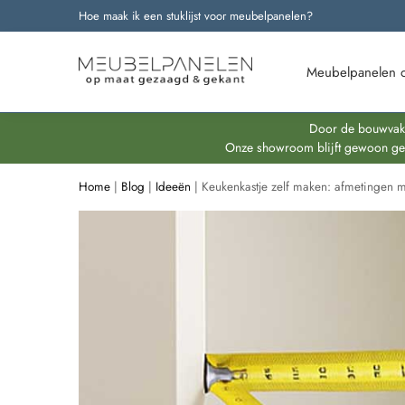
Hoe maak ik een stuklijst voor meubelpanelen?
Onze nieuwste producten
Meubelpanelen 
Door de bouwvakpe
Onze showroom blijft gewoon geop
Home
|
Blog
|
Ideeën
|
Keukenkastje zelf maken: afmetingen 