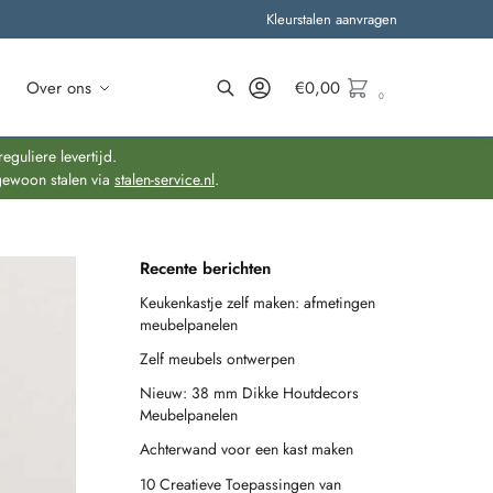
Kleurstalen aanvragen
Over ons
€
0,00
0
Zoeken
guliere levertijd.
gewoon stalen via
stalen-service.nl
.
Recente berichten
Keukenkastje zelf maken: afmetingen
meubelpanelen
Zelf meubels ontwerpen
Nieuw: 38 mm Dikke Houtdecors
Meubelpanelen
Achterwand voor een kast maken
10 Creatieve Toepassingen van