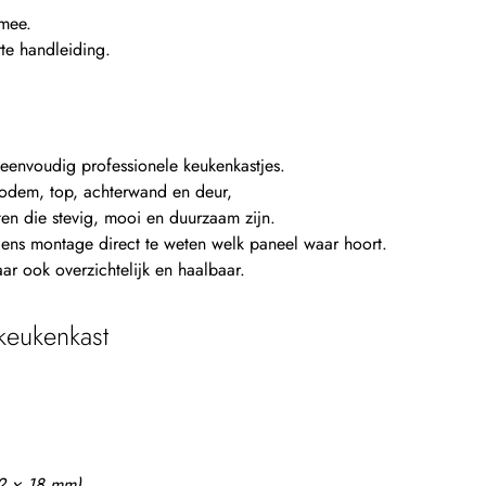
mee.
rte handleiding.
envoudig professionele keukenkastjes.
bodem, top, achterwand en deur,
n die stevig, mooi en duurzaam zijn.
ens montage direct te weten welk paneel waar hoort.
ar ook overzichtelijk en haalbaar.
keukenkast
(2 × 18 mm).