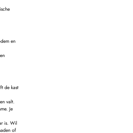
ische
Bodem en
ren
t de kast
en valt.
sme. Je
r is. Wil
naden of