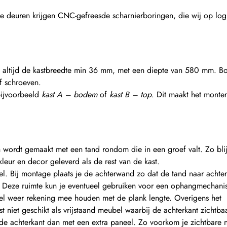
 de deuren krijgen CNC-gefreesde scharnierboringen, die wij op log
 is altijd de kastbreedte min 36 mm, met een diepte van 580 mm. 
f schroeven.
bijvoorbeeld
kast A – bodem
of
kast B – top
. Dit maakt het monte
wordt gemaakt met een tand rondom die in een groef valt. Zo blijf
kleur en decor geleverd als de rest van de kast.
. Bij montage plaats je de achterwand zo dat de tand naar achter
t. Deze ruimte kun je eventueel gebruiken voor een ophangmechani
l weer rekening mee houden met de plank lengte. Overigens het
iet geschikt als vrijstaand meubel waarbij de achterkant zichtbaa
d de achterkant dan met een extra paneel. Zo voorkom je zichtbare 