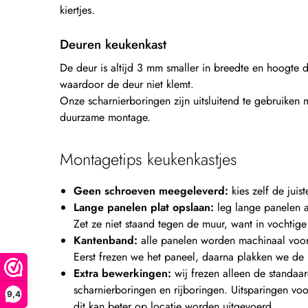
kiertjes.
Deuren keukenkast
De deur is altijd 3 mm smaller in breedte en hoogte 
waardoor de deur niet klemt.
Onze scharnierboringen zijn uitsluitend te gebruiken
duurzame montage.
Montagetips keukenkastjes
Geen schroeven meegeleverd:
kies zelf de jui
Lange panelen plat opslaan:
leg lange panelen al
Zet ze niet staand tegen de muur, want in vochtig
Kantenband:
alle panelen worden machinaal voo
Eerst frezen we het paneel, daarna plakken we de 
Extra bewerkingen:
wij frezen alleen de standaar
scharnierboringen en rijboringen. Uitsparingen voo
9,4
dit kan beter op locatie worden uitgevoerd.