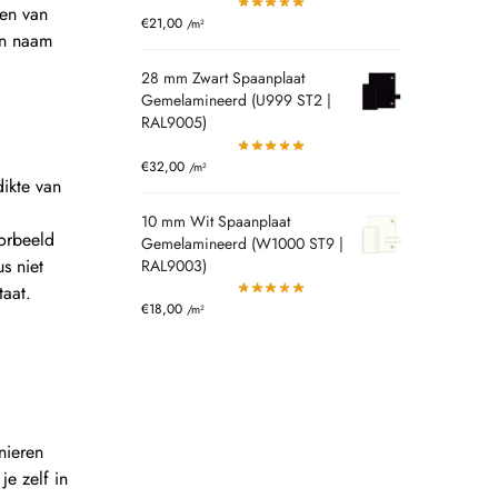
gen van
€
21,00
/m²
en naam
28 mm Zwart Spaanplaat
Gemelamineerd (U999 ST2 |
RAL9005)
€
32,00
/m²
ikte van
10 mm Wit Spaanplaat
oorbeeld
Gemelamineerd (W1000 ST9 |
s niet
RAL9003)
taat.
€
18,00
/m²
nieren
je zelf in