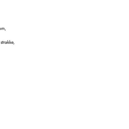
dom,
strakke,