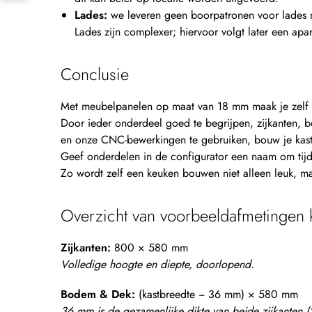
Lades:
we leveren geen boorpatronen voor lades 
Lades zijn complexer; hiervoor volgt later een apa
Conclusie
Met meubelpanelen op maat van 18 mm maak je zelf e
Door ieder onderdeel goed te begrijpen, zijkanten, 
en onze CNC-bewerkingen te gebruiken, bouw je kaste
Geef onderdelen in de configurator een naam om tijd
Zo wordt zelf een keuken bouwen niet alleen leuk, ma
Overzicht van voorbeeldafmetingen 
Zijkanten:
800 × 580 mm
Volledige hoogte en diepte, doorlopend.
Bodem & Dek:
(kastbreedte − 36 mm) × 580 mm
36 mm is de gezamenlijke dikte van beide zijkanten 