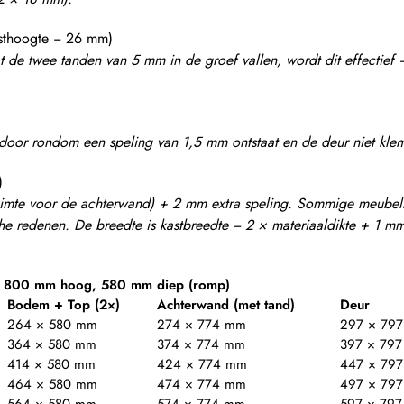
sthoogte − 26 mm)
 de twee tanden van 5 mm in de groef vallen, wordt dit effectie
oor rondom een speling van 1,5 mm ontstaat en de deur niet klem
)
ruimte voor de achterwand) + 2 mm extra speling. Sommige meube
 redenen. De breedte is kastbreedte − 2 × materiaaldikte + 1 mm
– 800 mm hoog, 580 mm diep (romp)
Bodem + Top (2×)
Achterwand (met tand)
Deur
264 × 580 mm
274 × 774 mm
297 × 79
364 × 580 mm
374 × 774 mm
397 × 79
414 × 580 mm
424 × 774 mm
447 × 79
464 × 580 mm
474 × 774 mm
497 × 79