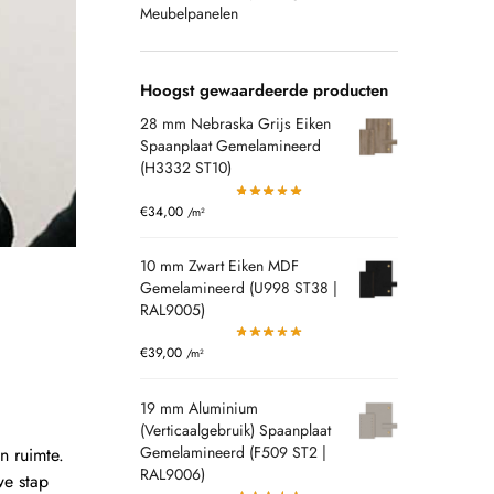
Meubelpanelen
Hoogst gewaardeerde producten
28 mm Nebraska Grijs Eiken
Spaanplaat Gemelamineerd
(H3332 ST10)
€
34,00
/m²
10 mm Zwart Eiken MDF
Gemelamineerd (U998 ST38 |
RAL9005)
€
39,00
/m²
19 mm Aluminium
(Verticaalgebruik) Spaanplaat
Gemelamineerd (F509 ST2 |
n ruimte.
RAL9006)
we stap