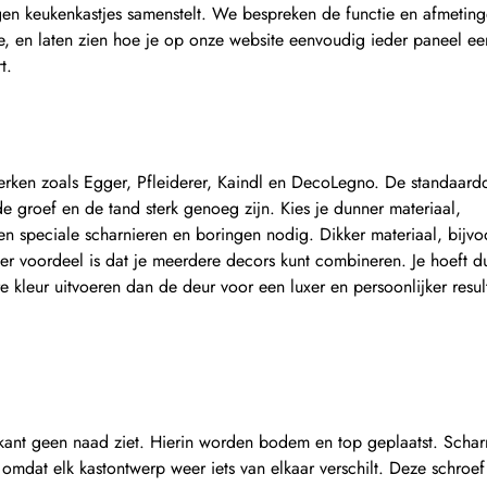
gen keukenkastjes samenstelt. We bespreken de functie en afmetin
ge, en laten zien hoe je op onze website eenvoudig ieder paneel e
t.
ken zoals Egger, Pfleiderer, Kaindl en DecoLegno. De standaardd
 groef en de tand sterk genoeg zijn. Kies je dunner materiaal,
n speciale scharnieren en boringen nodig. Dikker materiaal, bijv
r voordeel is dat je meerdere decors kunt combineren. Je hoeft du
re kleur uitvoeren dan de deur voor een luxer en persoonlijker resul
nkant geen naad ziet. Hierin worden bodem en top geplaatst. Schar
r omdat elk kastontwerp weer iets van elkaar verschilt. Deze schroef 