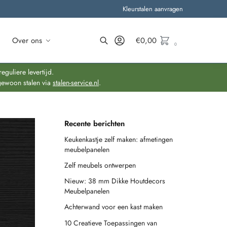
Kleurstalen aanvragen
Over ons
€
0,00
0
Zoeken
guliere levertijd.
gewoon stalen via
stalen-service.nl
.
Recente berichten
Keukenkastje zelf maken: afmetingen
meubelpanelen
Zelf meubels ontwerpen
Nieuw: 38 mm Dikke Houtdecors
Meubelpanelen
Achterwand voor een kast maken
10 Creatieve Toepassingen van