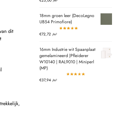
€
23,00
/m²
18mm groen leer (DecoLegno
UB54 Primofiore)
van dit
€
72,72
/m²
t
16mm Industrie wit Spaanplaat
gemelamineerd |Pfleiderer
W10140 | RAL9010 | Miniperl
(MP)
l
€
37,94
/m²
rekkelijk,