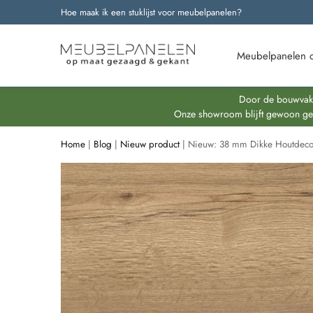
Hoe maak ik een stuklijst voor meubelpanelen?
Onze nieuwste producten
Meubelpanelen 
Door de bouwvakpe
Onze showroom blijft gewoon geop
Home
|
Blog
|
Nieuw product
|
Nieuw: 38 mm Dikke Houtdeco