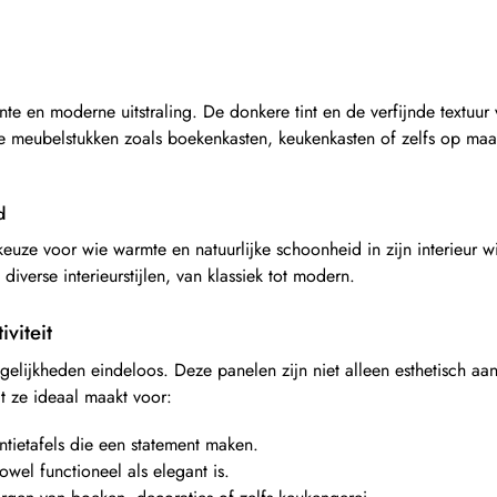
te en moderne uitstraling. De donkere tint en de verfijnde textuur 
lle meubelstukken zoals boekenkasten, keukenkasten of zelfs op maa
d
keuze voor wie warmte en natuurlijke schoonheid in zijn interieur wi
 diverse interieurstijlen, van klassiek tot modern.
viteit
ijkheden eindeloos. Deze panelen zijn niet alleen esthetisch aant
 ze ideaal maakt voor:
entietafels die een statement maken.
owel functioneel als elegant is.