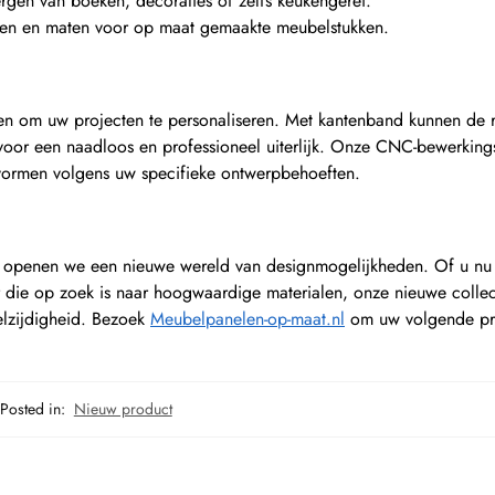
ergen van boeken, decoraties of zelfs keukengerei.
men en maten voor op maat gemaakte meubelstukken.
n om uw projecten te personaliseren. Met kantenband kunnen de 
voor een naadloos en professioneel uiterlijk. Onze CNC-bewerking
 vormen volgens uw specifieke ontwerpbehoeften.
s openen we een nieuwe wereld van designmogelijkheden. Of u nu
 die op zoek is naar hoogwaardige materialen, onze nieuwe collec
elzijdigheid. Bezoek
Meubelpanelen-op-maat.nl
om uw volgende pro
Posted in:
Nieuw product