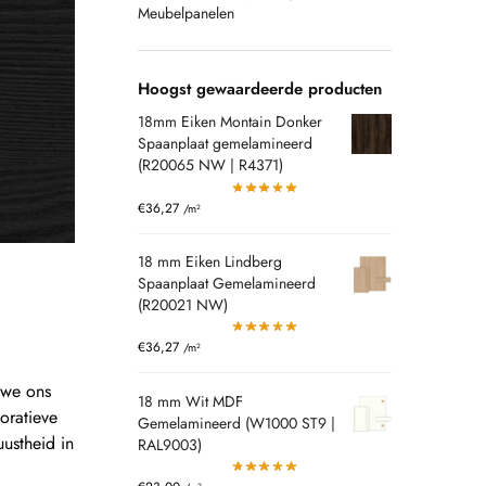
Meubelpanelen
Hoogst gewaardeerde producten
18mm Eiken Montain Donker
Spaanplaat gemelamineerd
(R20065 NW | R4371)
€
36,27
/m²
18 mm Eiken Lindberg
Spaanplaat Gemelamineerd
(R20021 NW)
€
36,27
/m²
 we ons
18 mm Wit MDF
oratieve
Gemelamineerd (W1000 ST9 |
ustheid in
RAL9003)