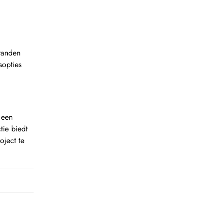
randen
sopties
 een
tie biedt
ject te