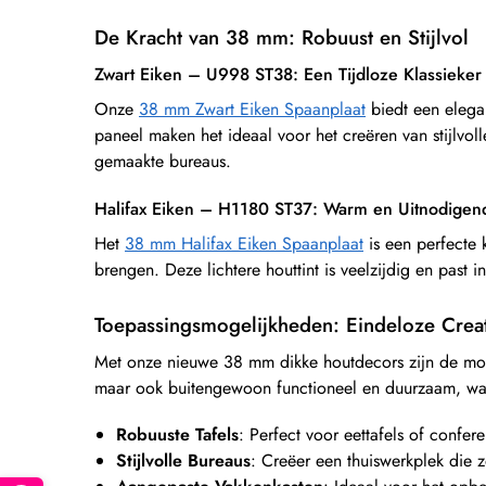
De Kracht van 38 mm: Robuust en Stijlvol
Zwart Eiken – U998 ST38: Een Tijdloze Klassieker
Onze
38 mm Zwart Eiken Spaanplaat
biedt een elegan
paneel maken het ideaal voor het creëren van stijlvo
gemaakte bureaus.
Halifax Eiken – H1180 ST37: Warm en Uitnodigen
Het
38 mm Halifax Eiken Spaanplaat
is een perfecte 
brengen. Deze lichtere houttint is veelzijdig en past in
Toepassingsmogelijkheden: Eindeloze Creati
Met onze nieuwe 38 mm dikke houtdecors zijn de mogel
maar ook buitengewoon functioneel en duurzaam, wat
Robuuste Tafels
: Perfect voor eettafels of confer
Stijlvolle Bureaus
: Creëer een thuiswerkplek die z