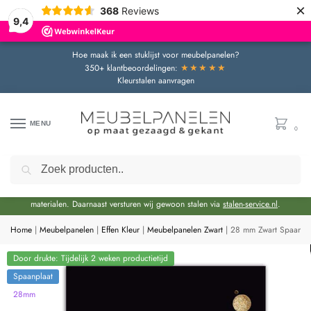
×
368
Reviews
9,4
Hoe maak ik een stuklijst voor meubelpanelen?
★★★★★
350+ klantbeoordelingen:
Kleurstalen aanvragen
MENU
0
Zoeken
Door de bouwvakperiode geldt momenteel een extra levertijd van circa 3 weken
bovenop de reguliere levertijd.
Onze showroom blijft gewoon geopend voor advies en het bekijken van
materialen. Daarnaast versturen wij gewoon stalen via
stalen-service.nl
.
Home
|
Meubelpanelen
|
Effen Kleur
|
Meubelpanelen Zwart
|
28 mm Zwart Spaanpl
Door drukte: Tijdelijk 2 weken productietijd
Spaanplaat
28mm