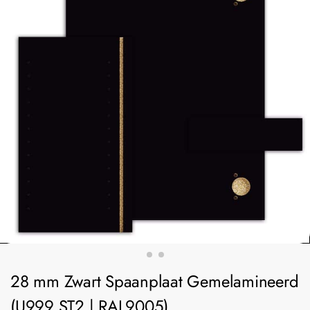
28 mm Zwart Spaanplaat Gemelamineerd
(U999 ST2 | RAL9005)