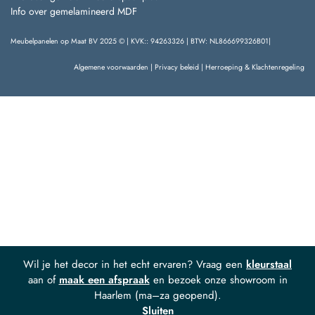
Info over gemelamineerd MDF
Meubelpanelen op Maat BV 2025 © | KVK:: 94263326 | BTW: NL866699326B01|
Algemene voorwaarden
|
Privacy beleid
|
Herroeping & Klachtenregeling
Wil je het decor in het echt ervaren? Vraag een
kleurstaal
aan of
maak een afspraak
en bezoek onze showroom in
Haarlem (ma–za geopend).
Sluiten