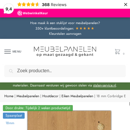
×
368
Reviews
9,4
Hoe maak ik een stuklijst voor meubelpanelen?
★★★★★
350+ klantbeoordelingen:
Kleurstalen aanvragen
MENU
0
Zoeken
Door de bouwvakperiode geldt momenteel een extra levertijd van circa 3 weken
bovenop de reguliere levertijd.
Onze showroom blijft gewoon geopend voor advies en het bekijken van
materialen. Daarnaast versturen wij gewoon stalen via
stalen-service.nl
.
Home
|
Meubelpanelen
|
Houtdecor
|
Eiken Meubelpanelen
|
18 mm Corbridge Eik 
Door drukte: Tijdelijk 2 weken productietijd
Spaanplaat
18mm