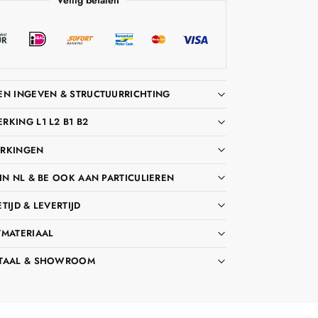
EN INGEVEN & STRUCTUURRICHTING
KING L1 L2 B1 B2
RKINGEN
IN NL & BE OOK AAN PARTICULIEREN
TIJD & LEVERTIJD
TMATERIAAL
TAAL & SHOWROOM