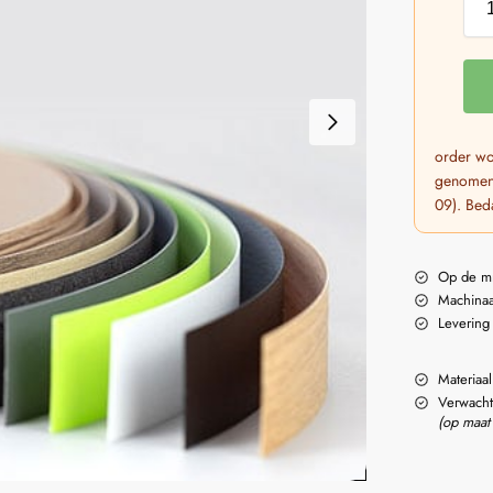
order wo
genomen.
09). Bed
Op de m
Machinaa
Levering
Materiaal
Verwacht
(op maat