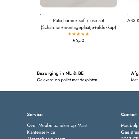
,
,
Potscharnier soft close set
ABS 
(Scharnier+montageplaatje+afdekkap)
€
6,50
Bezorging in NL & BE
Afg
Geleverd op pallet met dekplaten
Met
Service
Contact
Over Meubelpanelen op Maat
Meubelp
Klantenservice
Gaelstraa
Afspraak showroom
2013 CE