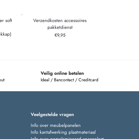
,
r soft
Verzendkosten accessoires
pakketdienst
ekkap)
€
9,95
Veilig online betalen
out
Ideal / Bancontact / Creditcard
Veelgestelde vragen
Info over meubelpanelen
Info kantafwerking plaatmateriaal
Info over gemelamineerd spaanplaat