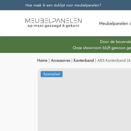
Hoe maak ik een stuklijst voor meubelpanelen?
Onze nieuwste producten
Meubelpanelen 
Door de bouwvakpe
Onze showroom blijft gewoon geop
Home
|
Accessoires
|
Kantenband
|
ABS Kantenband (4
Spaanplaat