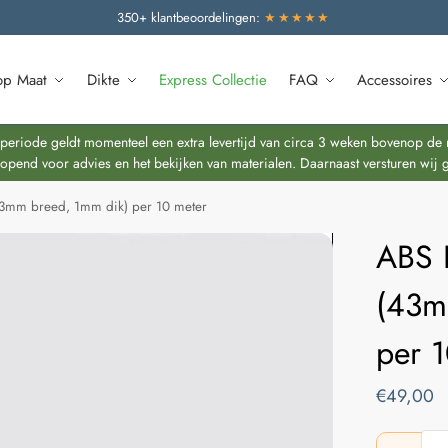
350+ klantbeoordelingen:
★★★★★
op Maat
Dikte
Express Collectie
FAQ
Accessoires
riode geldt momenteel een extra levertijd van circa 3 weken bovenop de re
end voor advies en het bekijken van materialen. Daarnaast versturen wij 
3mm breed, 1mm dik) per 10 meter
ABS 
(43m
per 
€
49,00