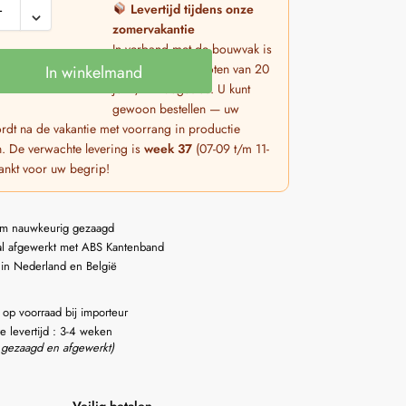
Levertijd tijdens onze
zomervakantie
In verband met de bouwvak is
de productie gesloten van 20
In winkelmand
juli t/m 7 augustus. U kunt
gewoon bestellen — uw
rdt na de vakantie met voorrang in productie
 De verwachte levering is
week 37
(07-09 t/m 11-
ankt voor uw begrip!
m nauwkeurig gezaagd
l afgewerkt met ABS Kantenband
 in Nederland en België
 op voorraad bij importeur
e levertijd : 3-4 weken
 gezaagd en afgewerkt)
Veilig betalen