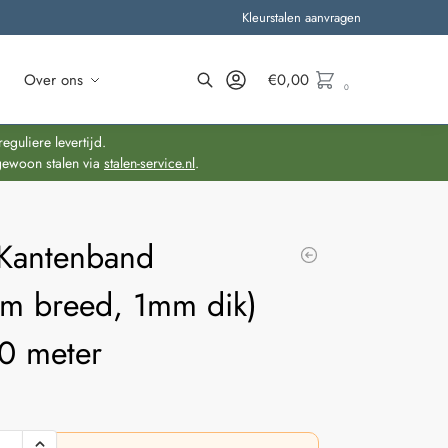
Kleurstalen aanvragen
Over ons
€
0,00
0
Zoeken
guliere levertijd.
gewoon stalen via
stalen-service.nl
.
Kantenband
m breed, 1mm dik)
10 meter