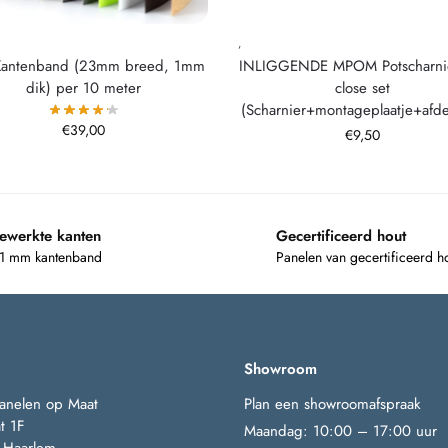
,
Kantenband (23mm breed, 1mm
INLIGGENDE MPOM Potscharnie
dik) per 10 meter
close set
(Scharnier+montageplaatje+afd
€
39,00
€
9,50
ewerkte kanten
Gecertificeerd hout
 1 mm kantenband
Panelen van gecertificeerd h
Showroom
anelen op Maat
Plan een showroomafspraak
t 1F
Maandag: 10:00 – 17:00 uur
 Haarlem