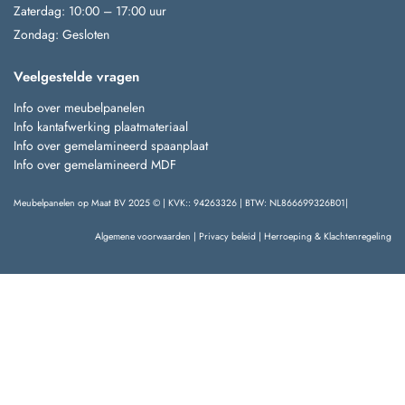
Zaterdag: 10:00 – 17:00 uur
Zondag: Gesloten
Veelgestelde vragen
Info over meubelpanelen
Info kantafwerking plaatmateriaal
Info over gemelamineerd spaanplaat
Info over gemelamineerd MDF
Meubelpanelen op Maat BV 2025 © | KVK:: 94263326 | BTW: NL866699326B01|
Algemene voorwaarden
|
Privacy beleid
|
Herroeping & Klachtenregeling