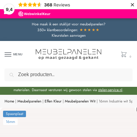
×
368
Reviews
9,4
Hoe maak ik een stuklijst voor meubelpanelen?
★★★★★
350+ klantbeoordelingen:
Kleurstalen aanvragen
MENU
0
Zoeken
Door de bouwvakperiode geldt momenteel een extra levertijd van circa 3 weken
bovenop de reguliere levertijd.
Onze showroom blijft gewoon geopend voor advies en het bekijken van
materialen. Daarnaast versturen wij gewoon stalen via
stalen-service.nl
.
Home
|
Meubelpanelen
|
Effen Kleur
|
Meubelpanelen Wit
|
16mm Industrie wit Spa
Spaanplaat
16mm