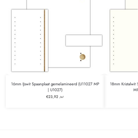
16mm IJswit Spaanplaat gemelamineerd (U11027 MP
18mm Kristalwit
| U1027)
MP
€
23,92
/m²