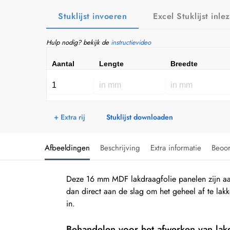
Stuklijst invoeren
Excel Stuklijst inle
Hulp nodig? bekijk de
instructievideo
Aantal
Lengte
Breedte
+ Extra rij
Stuklijst downloaden
Afbeeldingen
Beschrijving
Extra informatie
Beoo
Deze 16 mm MDF lakdraagfolie panelen zijn aan
dan direct aan de slag om het geheel af te lakke
in.
Behandelen voor het afwerken van lak