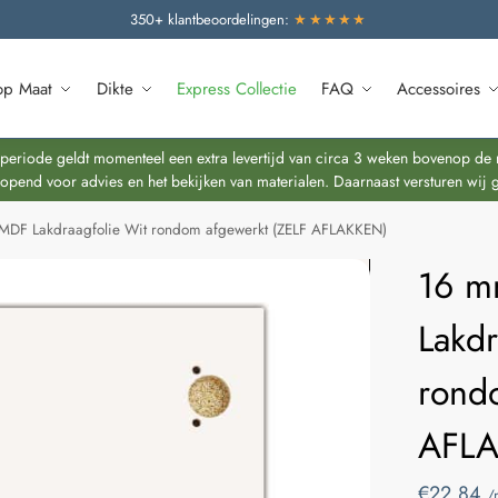
350+ klantbeoordelingen:
★★★★★
op Maat
Dikte
Express Collectie
FAQ
Accessoires
riode geldt momenteel een extra levertijd van circa 3 weken bovenop de re
end voor advies en het bekijken van materialen. Daarnaast versturen wij 
MDF Lakdraagfolie Wit rondom afgewerkt (ZELF AFLAKKEN)
16 
Lakdr
rond
AFL
€
22,84
/