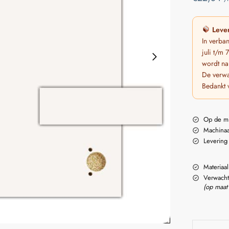
Lever
In verba
juli t/m
wordt na
De verwa
Bedankt 
Op de m
Machinaa
Levering
Materiaal
Verwacht
(op maat