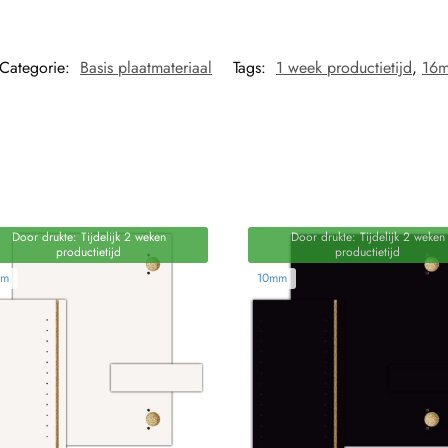
Categorie:
Basis plaatmateriaal
Tags:
1 week productietijd
,
16
Door drukte: Tijdelijk 2 weken
Door drukte: Tijdelijk 2 weken
productietijd
productietijd
mm
10mm