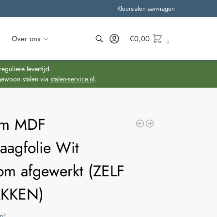
Kleurstalen aanvragen
Over ons
€
0,00
0
Zoeken
guliere levertijd.
gewoon stalen via
stalen-service.nl
.
mm MDF
aagfolie Wit
om afgewerkt (ZELF
AKKEN)
m²