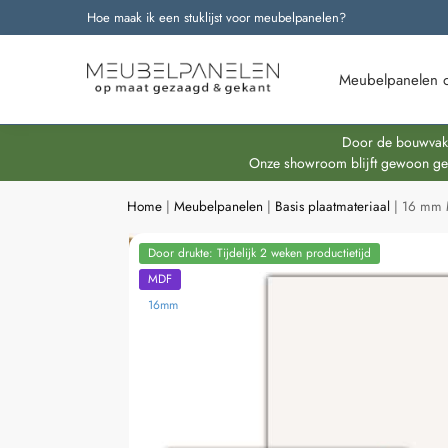
Hoe maak ik een stuklijst voor meubelpanelen?
Onze nieuwste producten
Meubelpanelen 
Door de bouwvakpe
Onze showroom blijft gewoon geop
Home
|
Meubelpanelen
|
Basis plaatmateriaal
|
16 mm 
Door drukte: Tijdelijk 2 weken productietijd
MDF
16mm