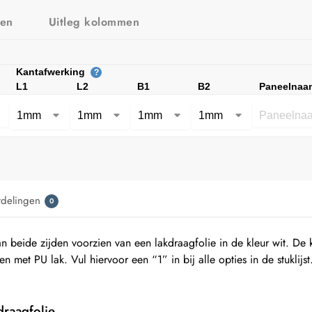
zen
Uitleg kolommen
Kantafwerking
?
L1
L2
B1
B2
Paneelnaa
rdelingen
0
 beide zijden voorzien van een lakdraagfolie in de kleur wit. De
n met PU lak. Vul hiervoor een “1” in bij alle opties in de stuklijs
draagfolie