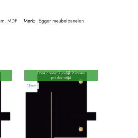
mm
,
MDF
Merk:
Egger meubelpanelen
Door drukte: Tijdelijk 2 weken
productietijd
18mm