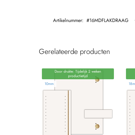
Artikelnummer:
#16MDFLAKDRAAG
Gerelateerde producten
Door drukte: Tijdelijk 2 weken
productietijd
10mm
18