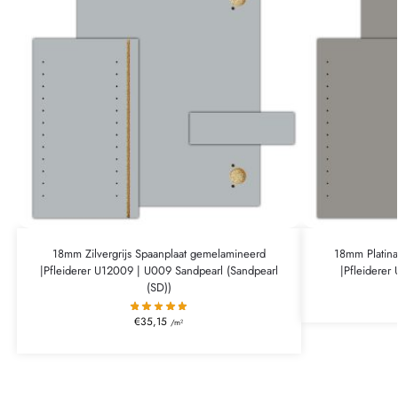
18mm Zilvergrijs Spaanplaat gemelamineerd
18mm Platina
|Pfleiderer U12009 | U009 Sandpearl (Sandpearl
|Pfleiderer
(SD))
€
35,15
/m²