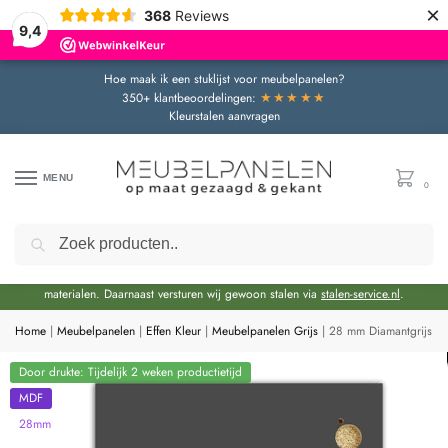
×
368
Reviews
9,4
Hoe maak ik een stuklijst voor meubelpanelen?
★★★★★
350+ klantbeoordelingen:
Kleurstalen aanvragen
MENU
0
Zoeken
Door de bouwvakperiode geldt momenteel een extra levertijd van circa 3 weken
bovenop de reguliere levertijd.
Onze showroom blijft gewoon geopend voor advies en het bekijken van
materialen. Daarnaast versturen wij gewoon stalen via
stalen-service.nl
.
Home
|
Meubelpanelen
|
Effen Kleur
|
Meubelpanelen Grijs
|
28 mm Diamantgrijs M
Door drukte: Tijdelijk 2 weken productietijd
MDF
28mm