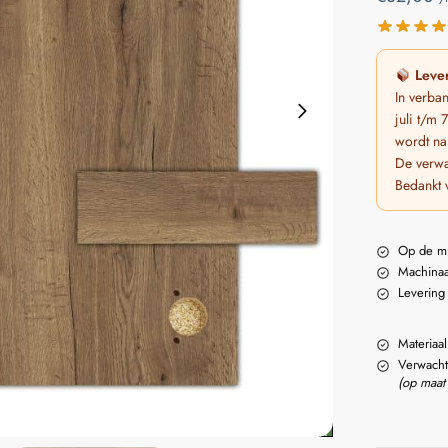
Lever
In verba
juli t/m
wordt na
De verwa
Bedankt 
Op de m
Machinaa
Levering
Materiaal
Verwacht
(op maat