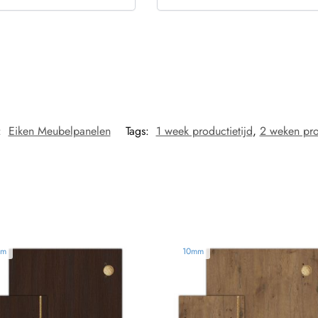
:
Eiken Meubelpanelen
Tags:
1 week productietijd
,
2 weken pro
mm
10mm