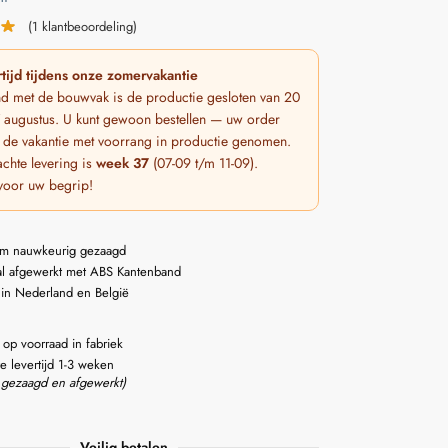
(
1
klantbeoordeling)
tijd tijdens onze zomervakantie
nd met de bouwvak is de productie gesloten van 20
 7 augustus. U kunt gewoon bestellen — uw order
 de vakantie met voorrang in productie genomen.
chte levering is
week 37
(07-09 t/m 11-09).
voor uw begrip!
m nauwkeurig gezaagd
l afgewerkt met ABS Kantenband
 in Nederland en België
 op voorraad in fabriek
e levertijd 1-3 weken
 gezaagd en afgewerkt)
Veilig betalen