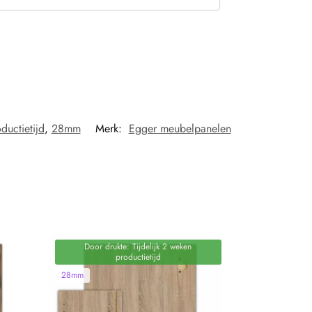
ductietijd
,
28mm
Merk:
Egger meubelpanelen
Door drukte: Tijdelijk 2 weken
productietijd
28mm