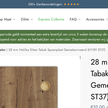
350+ klantbeoordelingen:
★★★★★
op Maat
Dikte
Express Collectie
FAQ
Accessoires
riode geldt momenteel een extra levertijd van circa 3 weken bovenop de re
end voor advies en het bekijken van materialen. Daarnaast versturen wij 
elen
|
28 mm Halifax Eiken Tabak Spaanplaat Gemelamineerd (H1181 ST37)
28 m
Tabak
Geme
ST37
€
32,00
/