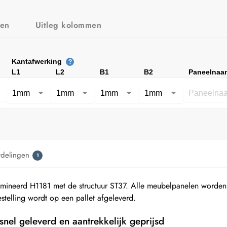
zen
Uitleg kolommen
Kantafwerking
?
L1
L2
B1
B2
Paneelnaa
rdelingen
1
mineerd H1181 met de structuur ST37. Alle meubelpanelen worde
elling wordt op een pallet afgeleverd.
snel geleverd en aantrekkelijk geprijsd