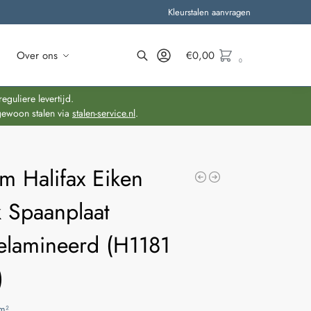
Kleurstalen aanvragen
Over ons
€
0,00
0
Zoeken
guliere levertijd.
gewoon stalen via
stalen-service.nl
.
m Halifax Eiken
 Spaanplaat
lamineerd (H1181
)
m²