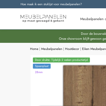
Hoe maak ik een stuklijst voor meubelpanelen?
Onze nieuwste producten
Meubelpanelen 
Door de bouwvakpe
Onze showroom blijft gewoon geop
Home
|
Meubelpanelen
|
Houtdecor
|
Eiken Meubelpan
Door drukte: Tijdelijk 2 weken productietijd
Spaanplaat
28mm