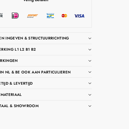
EN INGEVEN & STRUCTUURRICHTING
KING L1 L2 B1 B2
RKINGEN
IN NL & BE OOK AAN PARTICULIEREN
TIJD & LEVERTIJD
TMATERIAAL
TAAL & SHOWROOM