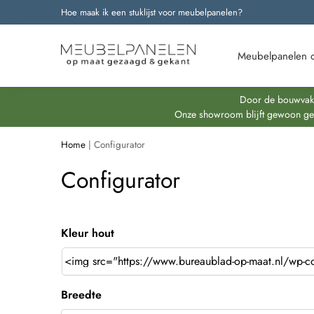
Hoe maak ik een stuklijst voor meubelpanelen?
Onze nieuwste producten
Meubelpanelen 
Door de bouwvakpe
Onze showroom blijft gewoon geop
Home
|
Configurator
Configurator
Kleur hout
Breedte