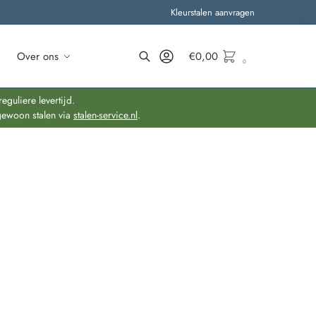
Kleurstalen aanvragen
Over ons
€
0,00
0
Zoeken
guliere levertijd.
gewoon stalen via
stalen-service.nl
.