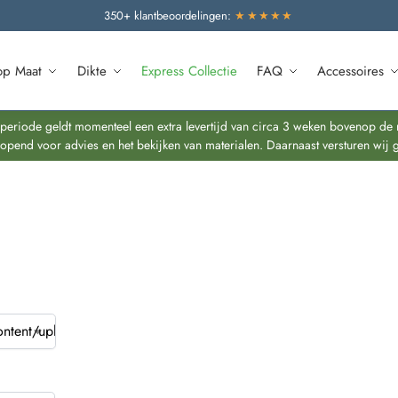
350+ klantbeoordelingen:
★★★★★
op Maat
Dikte
Express Collectie
FAQ
Accessoires
riode geldt momenteel een extra levertijd van circa 3 weken bovenop de re
end voor advies en het bekijken van materialen. Daarnaast versturen wij 